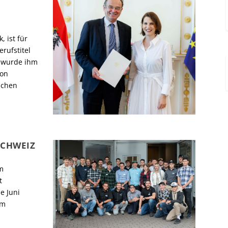
 ist für
rufstitel
t wurde ihm
von
ichen
SCHWEIZ
m
t
e Juni
em