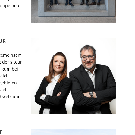
ruppe neu
UR
 gemeinsam
 der sitour
n Rum bei
reich
gebieten.
ael
chweiz und
T