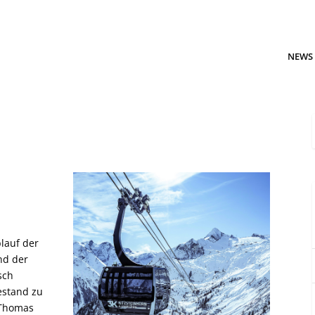
NEWS
blauf der
nd der
sch
estand zu
 Thomas