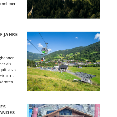
nternehmen
F JAHRE
rgbahnen
der als
Juli 2023
eit 2015
Kärnten.
ES
BANDES