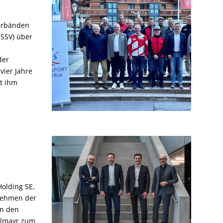
verbänden
ÖSSV) über
der
vier Jahre
ht ihm
olding SE,
rnehmen der
in den
elmayr zum