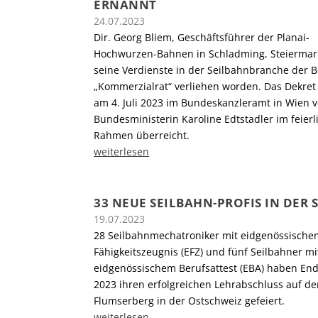
ERNANNT
24.07.2023
Dir. Georg Bliem, Geschäftsführer der Planai-
Hochwurzen-Bahnen in Schladming, Steiermark,
seine Verdienste in der Seilbahnbranche der Be
„Kommerzialrat“ verliehen worden. Das Dekre
am 4. Juli 2023 im Bundeskanzleramt in Wien 
Bundesministerin Karoline Edtstadler im feierl
Rahmen überreicht.
weiterlesen
33 NEUE SEILBAHN-PROFIS IN DER 
19.07.2023
28 Seilbahnmechatroniker mit eidgenössische
Fähigkeitszeugnis (EFZ) und fünf Seilbahner mi
eidgenössischem Berufsattest (EBA) haben End
2023 ihren erfolgreichen Lehrabschluss auf d
Flumserberg in der Ostschweiz gefeiert.
weiterlesen