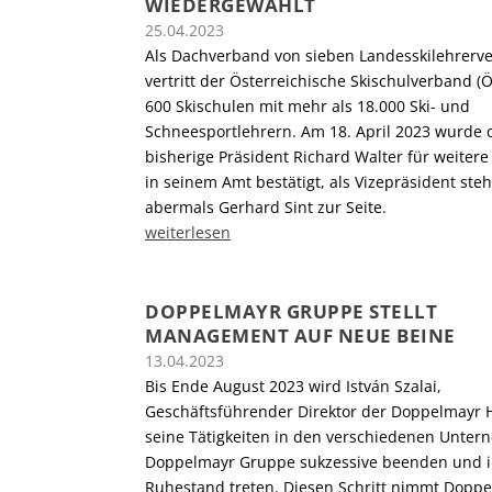
WIEDERGEWÄHLT
25.04.2023
Als Dachverband von sieben Landesskilehrer
vertritt der Österreichische Skischulverband (
600 Skischulen mit mehr als 18.000 Ski- und
Schneesportlehrern. Am 18. April 2023 wurde 
bisherige Präsident Richard Walter für weitere 
in seinem Amt bestätigt, als Vizepräsident ste
abermals Gerhard Sint zur Seite.
weiterlesen
DOPPELMAYR GRUPPE STELLT
MANAGEMENT AUF NEUE BEINE
13.04.2023
Bis Ende August 2023 wird István Szalai,
Geschäftsführender Direktor der Doppelmayr H
seine Tätigkeiten in den verschiedenen Unte
Doppelmayr Gruppe sukzessive beenden und 
Ruhestand treten. Diesen Schritt nimmt Dopp