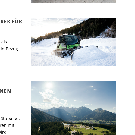
RER FÜR
 als
 in Bezug
HNEN
Stubaital,
ren mit
wird