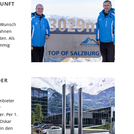
KUNFT
n Wunsch
bahnen
en. Als
immig
DER
nbieter
r
r. Per 1.
 Oskar
in den