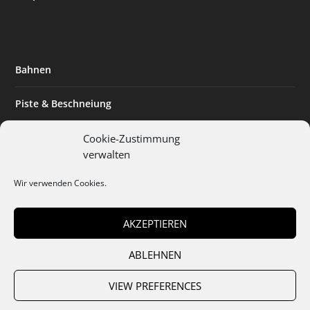
Bahnen
Piste & Beschneiung
Tourismus
Cookie-Zustimmung
verwalten
Innovation & Nachhaltigkeit
Wir verwenden Cookies.
Expertise & Technik
AKZEPTIEREN
ABLEHNEN
Team
Abo
Mediadaten
Cookies
Datenschutz
AGB
VIEW PREFERENCES
Impressum