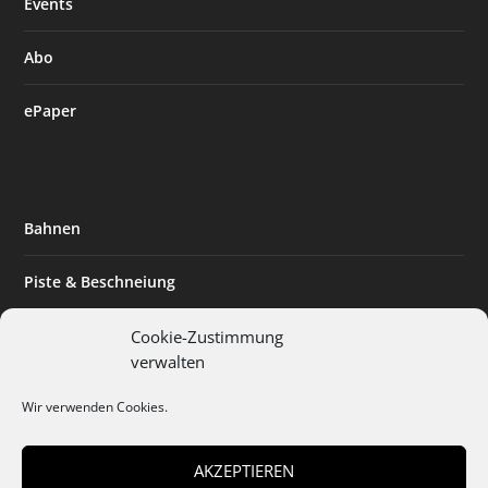
Events
Abo
ePaper
Bahnen
Piste & Beschneiung
Tourismus
Cookie-Zustimmung
verwalten
Innovation & Nachhaltigkeit
Wir verwenden Cookies.
Expertise & Technik
AKZEPTIEREN