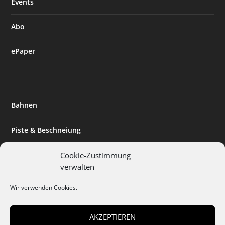
Events
Abo
ePaper
Bahnen
Piste & Beschneiung
Tourismus
Cookie-Zustimmung
verwalten
Innovation & Nachhaltigkeit
Wir verwenden Cookies.
Expertise & Technik
AKZEPTIEREN