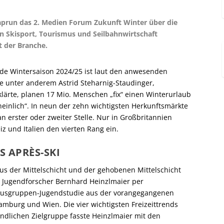
prun das 2. Medien Forum Zukunft Winter über die
n Skisport, Tourismus und Seilbahnwirtschaft
ft der Branche.
nde Wintersaison 2024/25 ist laut den anwesenden
e unter anderem Astrid Steharnig-Staudinger,
lärte, planen 17 Mio. Menschen „fix“ einen Winterurlaub
einlich“. In neun der zehn wichtigsten Herkunftsmärkte
n erster oder zweiter Stelle. Nur in Großbritannien
iz und Italien den vierten Rang ein.
 APRÈS-SKI
aus der Mittelschicht und der gehobenen Mittelschicht
r Jugendforscher Bernhard Heinzlmaier per
okusgruppen-Jugendstudie aus der vorangegangenen
amburg und Wien. Die vier wichtigsten Freizeittrends
endlichen Zielgruppe fasste Heinzlmaier mit den