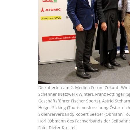
Diskutierten am 2. Medien Forum Zukunft Winter 
Schenner (Netzwerk Winter), Franz Föttinger (S
Geschäftsführer Fischer Sports), Astrid Steha
Holger Sicking (Tourismusforschung Österreich
Skilehrerverband), Robert Seeber (Obmann Tou
Hörl (Obmann des Fachverbands der Seilbahn
Foto: Dieter Krestel