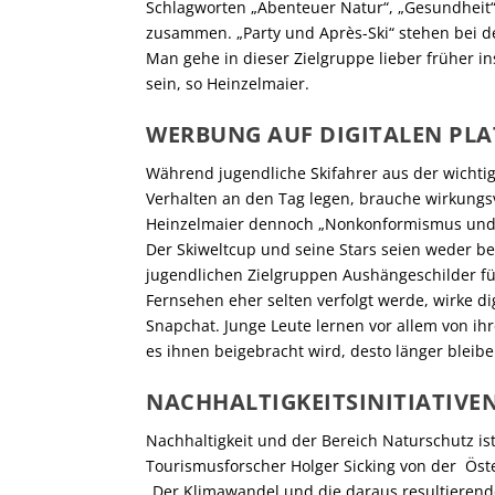
Schlagworten „Abenteuer Natur“, „Gesundheit“
zusammen. „Party und Après-Ski“ stehen bei de
Man gehe in dieser Zielgruppe lieber früher in
sein, so Heinzelmaier.
WERBUNG AUF DIGITALEN PL
Während jugendliche Skifahrer aus der wichtig
Verhalten an den Tag legen, brauche wirkungs
Heinzelmaier dennoch „Nonkonformismus und Gr
Der Skiweltcup und seine Stars seien weder b
jugendlichen Zielgruppen Aushängeschilder f
Fernsehen eher selten verfolgt werde, wirke d
Snapchat. Junge Leute lernen vor allem von ihr
es ihnen beigebracht wird, desto länger bleib
NACHHALTIGKEITSINITIATIVE
Nachhaltigkeit und der Bereich Naturschutz ist
Tourismusforscher Holger Sicking von der Ös
„Der Klimawandel und die daraus resultieren