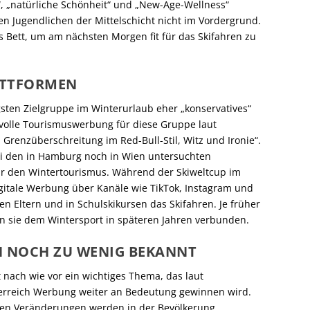
, „natürliche Schönheit“ und „New-Age-Wellness“
n Jugendlichen der Mittelschicht nicht im Vordergrund.
s Bett, um am nächsten Morgen fit für das Skifahren zu
ATTFORMEN
sten Zielgruppe im Winterurlaub eher „konservatives“
volle Tourismuswerbung für diese Gruppe laut
enzüberschreitung im Red-Bull-Stil, Witz und Ironie“.
ei den in Hamburg noch in Wien untersuchten
ür den Wintertourismus. Während der Skiweltcup im
igitale Werbung über Kanäle wie TikTok, Instagram und
en Eltern und in Schulskikursen das Skifahren. Je früher
en sie dem Wintersport in späteren Jahren verbunden.
N NOCH ZU WENIG BEKANNT
 nach wie vor ein wichtiges Thema, das laut
terreich Werbung weiter an Bedeutung gewinnen wird.
den Veränderungen werden in der Bevölkerung