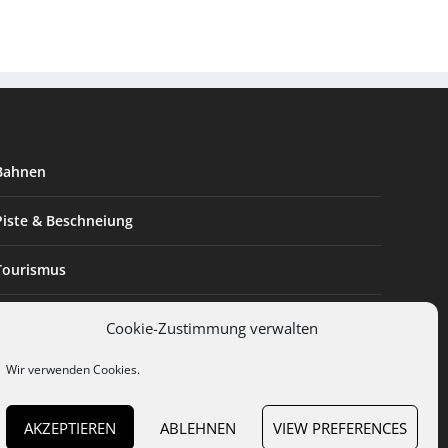
Bahnen
Piste & Beschneiung
Tourismus
Innovation & Nachhaltigkeit
Cookie-Zustimmung verwalten
Expertise & Technik
Wir verwenden Cookies.
AKZEPTIEREN
ABLEHNEN
VIEW PREFERENCES