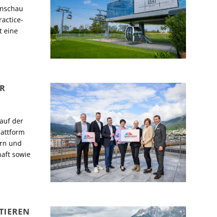
enschau
actice-
t eine
R
 auf der
lattform
ern und
aft sowie
TIEREN