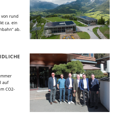
g von rund
t ca. ein
unbahn” ab.
NDLICHE
kammer
l auf
zum CO2-