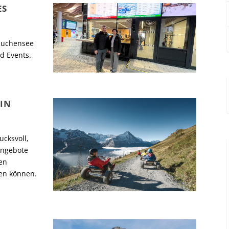
ES
Zauchensee
nd Events.
IN
ucksvoll,
angebote
en
en können.