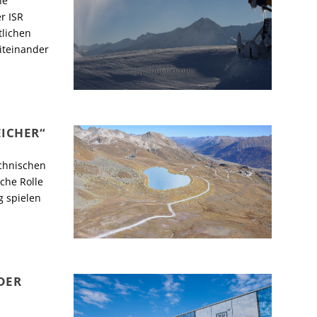
he
r ISR
tlichen
Miteinander
EICHER“
echnischen
che Rolle
g spielen
DER