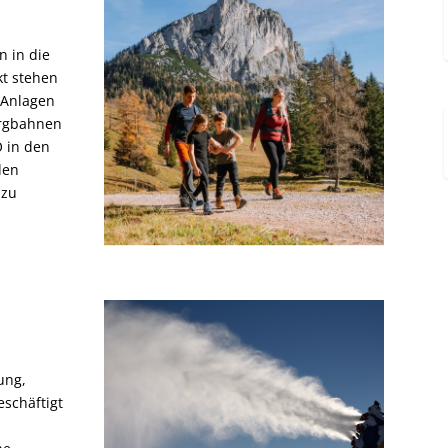
n in die
kt stehen
 Anlagen
ergbahnen
Ö in den
den
 zu
ung,
schäftigt