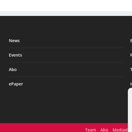
News
Events
Abo
ePaper
Team
Abo
Mediadat