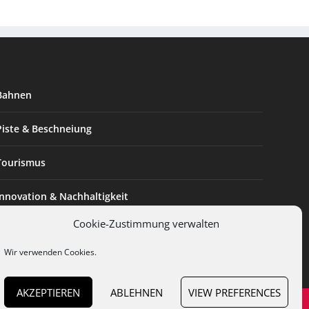
Bahnen
Piste & Beschneiung
Tourismus
Innovation & Nachhaltigkeit
Cookie-Zustimmung verwalten
Expertise & Technik
Wir verwenden Cookies.
AKZEPTIEREN
ABLEHNEN
VIEW PREFERENCES
en
Cookies
Datenschutz
AGB
Impressum