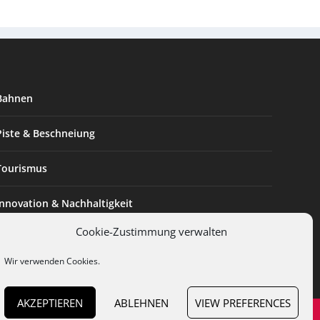
Bahnen
Piste & Beschneiung
Tourismus
Innovation & Nachhaltigkeit
Cookie-Zustimmung verwalten
Expertise & Technik
Wir verwenden Cookies.
AKZEPTIEREN
ABLEHNEN
VIEW PREFERENCES
en
Cookies
Datenschutz
AGB
Impressum