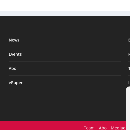
News
Events
Abo
ePaper
Team
Abo
Mediadat