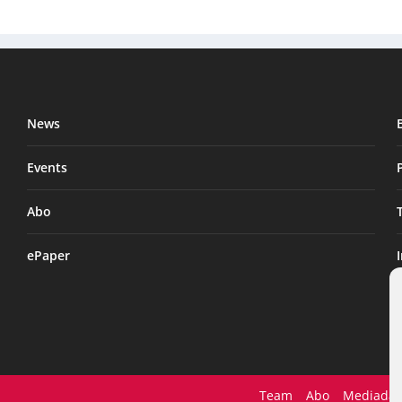
News
Events
Abo
ePaper
Team
Abo
Mediadat