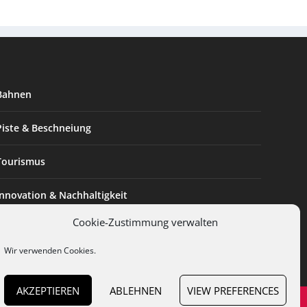
Bahnen
Piste & Beschneiung
Tourismus
Innovation & Nachhaltigkeit
Cookie-Zustimmung verwalten
Expertise & Technik
Wir verwenden Cookies.
AKZEPTIEREN
ABLEHNEN
VIEW PREFERENCES
en
Cookies
Datenschutz
AGB
Impressum