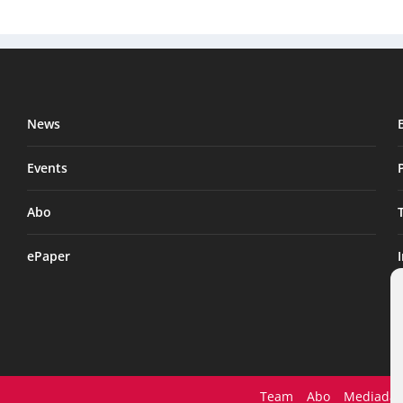
News
Events
Abo
ePaper
Team
Abo
Mediadat