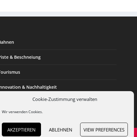
Bahnen
Piste & Beschneiung
Tourismus
Innovation & Nachhaltigkeit
Cookie-Zustimmung verwalten
Expertise & Technik
Wir verwenden Cookies.
AKZEPTIEREN
ABLEHNEN
VIEW PREFERENCES
en
Cookies
Datenschutz
AGB
Impressum