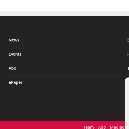
News
Events
Abo
ePaper
Team
Abo
Mediadat