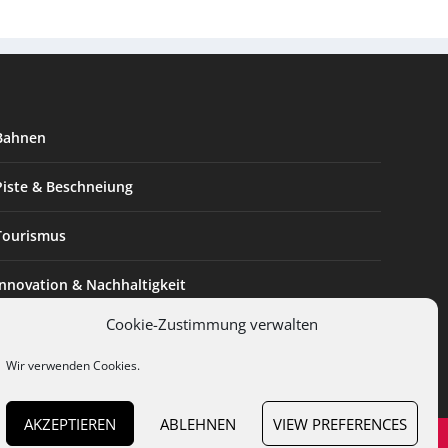
Bahnen
Piste & Beschneiung
Tourismus
Innovation & Nachhaltigkeit
Cookie-Zustimmung verwalten
Expertise & Technik
Wir verwenden Cookies.
AKZEPTIEREN
ABLEHNEN
VIEW PREFERENCES
en
Cookies
Datenschutz
AGB
Impressum