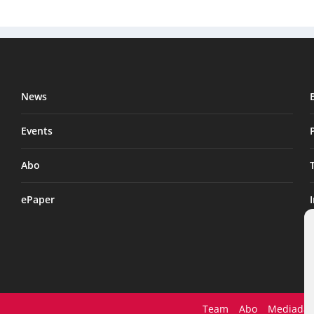
News
Events
Abo
ePaper
Team
Abo
Mediadat