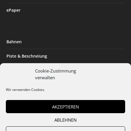
ePaper
Bahnen
Piste & Beschneiung
Tourismus
Cookie-Zustimmung
verwalten
Innovation & Nachhaltigkeit
Wir verwenden Cookies.
Expertise & Technik
AKZEPTIEREN
ABLEHNEN
Team
Abo
Mediadaten
Cookies
Datenschutz
AGB