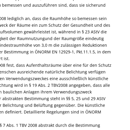
 bemessen und auszuführen sind, dass sie sicherund
2008 lediglich an, dass die Raumhöhe so bemessen sein
eck der Räume ein zum Schutz der Gesundheit und des
tvolumen gewährleistet ist, während in § 23 AStV die
gkeit der Raumnutzungund der Raumgröße eindeutig
 Mindestraumhöhe von 3,0 m die zulässigen Reduktionen
 der Bestimmung in ÖNORM EN 12929-1, Pkt.11.1.5, in dem
 ist.
 2008 fest, dass Aufenthaltsräume über eine für den Schutz
nschen ausreichende natürliche Belichtung verfügen
en Verwendungszweckes eine ausschließlich künstliche
chtung wird in § 19 Abs. 2 TBV2008 angegeben, dass alle
in baulichen Anlagen ihrem Verwendungszweck
 abstrakten Bestimmung steht in §§ 5, 25 und 29 AStV
ür Belichtung und Belüftung gegenüber. Die künstliche
n definiert. Detaillierte Regelungen sind in ÖNORM
§ 7 Abs. 1 TBV 2008 abstrakt durch die Bestimmung