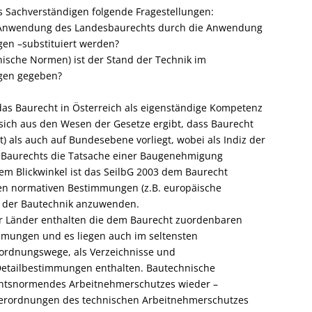
s Sachverständigen folgende Fragestellungen:
ie Anwendung des Landesbaurechts durch die Anwendung
gen –substituiert werden?
ische Normen) ist der Stand der Technik im
agen gegeben?
 das Baurecht in Österreich als eigenständige Kompetenz
und sich aus den Wesen der Gesetze ergibt, dass Baurecht
 als auch auf Bundesebene vorliegt, wobei als Indiz der
s Baurechts die Tatsache einer Baugenehmigung
em Blickwinkel ist das SeilbG 2003 dem Baurecht
en normativen Bestimmungen (z.B. europäische
n der Bautechnik anzuwenden.
er Länder enthalten die dem Baurecht zuordenbaren
mmungen und es liegen auch im seltensten
erordnungswege, als Verzeichnisse und
etailbestimmungen enthalten. Bautechnische
chtsnormendes Arbeitnehmerschutzes wieder –
Verordnungen des technischen Arbeitnehmerschutzes