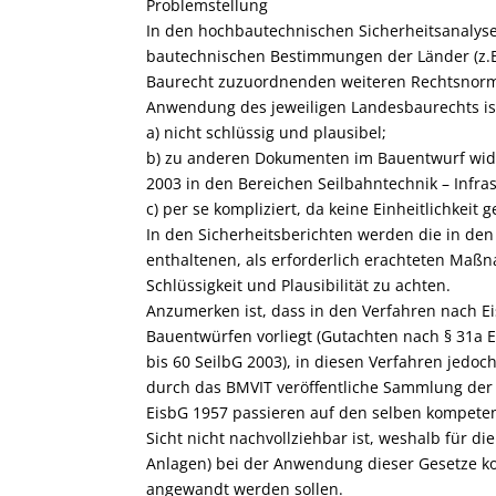
Problemstellung
In den hochbautechnischen Sicherheitsanalysen
bautechnischen Bestimmungen der Länder (z.
Baurecht zuzuordnenden weiteren Rechtsnormen 
Anwendung des jeweiligen Landesbaurechts is
a) nicht schlüssig und plausibel;
b) zu anderen Dokumenten im Bauentwurf wider
2003 in den Bereichen Seilbahntechnik – Infra
c) per se kompliziert, da keine Einheitlichkeit 
In den Sicherheitsberichten werden die in den
enthaltenen, als erforderlich erachteten Ma
Schlüssigkeit und Plausibilität zu achten.
Anzumerken ist, dass in den Verfahren nach Ei
Bauentwürfen vorliegt (Gutachten nach § 31a E
bis 60 SeilbG 2003), in diesen Verfahren jedo
durch das BMVIT veröffentliche Sammlung der 
EisbG 1957 passieren auf den selben kompete
Sicht nicht nachvollziehbar ist, weshalb für 
Anlagen) bei der Anwendung dieser Gesetze k
angewandt werden sollen.