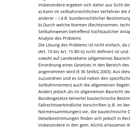
Insbesondere ergeben sich daher aus Sicht de
a) Kann im seilbahnrechtlichen Verfahren d
anderer – i.d.R. bundesrechtlicher Bestimmun
b) Durch welche Normen (Rechtsnormen, techn
Seilbahnwesen betreffend hochbaulicher Anl
Analyse des Problems
Die Lösung des Problems ist nicht einfach, da
(Art. 10 bis Art. 15 BV-G) nicht definiert ist 
sowohl auf Landesebene (allgemeines Baurecht)
Einordnung eines Gesetzes in den Bereich de
angenommen wird (§ 36 SeilbG 2003). Aus dies
zuzuordnen und es sind neben den spezifisch
Seilbahnnormen) auch die allgemeinen Regel
Anders jedoch als im allgemeinen Baurecht d
Bundesgesetze keinerlei bautechnische Besti
Fallrechtsverbindliche Vorschriften (z.B. im V
Normensammlungen) vor, die bautechnische D
Detailbestimmungen finden sich jedoch in Re
insbesondere in den gem. ASchG erlassenen 