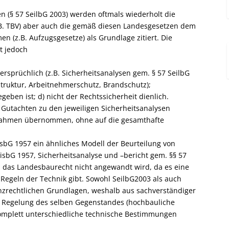
 (§ 57 SeilbG 2003) werden oftmals wiederholt die
B. TBV) aber auch die gemäß diesen Landesgesetzen dem
(z.B. Aufzugsgesetze) als Grundlage zitiert. Die
t jedoch
sprüchlich (z.B. Sicherheitsanalysen gem. § 57 SeilbG
struktur, Arbeitnehmerschutz, Brandschutz);
gegeben ist; d) nicht der Rechtssicherheit dienlich.
 Gutachten zu den jeweiligen Sicherheitsanalysen
ßnahmen übernommen, ohne auf die gesamthafte
sbG 1957 ein ähnliches Modell der Beurteilung von
isbG 1957, Sicherheitsanalyse und –bericht gem. §§ 57
ch das Landesbaurecht nicht angewandt wird, da es eine
Regeln der Technik gibt. Sowohl SeilbG2003 als auch
nzrechtlichen Grundlagen, weshalb aus sachverständiger
die Regelung des selben Gegenstandes (hochbauliche
omplett unterschiedliche technische Bestimmungen