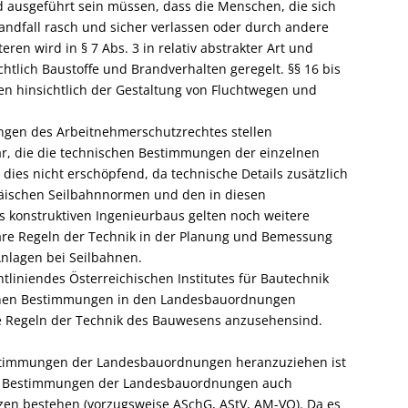
d ausgeführt sein müssen, dass die Menschen, die sich
randfall rasch und sicher verlassen oder durch andere
n wird in § 7 Abs. 3 in relativ abstrakter Art und
htlich Baustoffe und Brandverhalten geregelt. §§ 16 bis
en hinsichtlich der Gestaltung von Fluchtwegen und
ngen des Arbeitnehmerschutzrechtes stellen
, die die technischen Bestimmungen der einzelnen
dies nicht erschöpfend, da technische Details zusätzlich
äischen Seilbahnnormen und den in diesen
konstruktiven Ingenieurbaus gelten noch weitere
re Regeln der Technik in der Planung und Bemessung
nlagen bei Seilbahnen.
liniendes Österreichischen Institutes für Bautechnik
ischen Bestimmungen in den Landesbauordnungen
te Regeln der Technik des Bauwesens anzusehensind.
Bestimmungen der Landesbauordnungen heranzuziehen ist
en Bestimmungen der Landesbauordnungen auch
n bestehen (vorzugsweise ASchG, AStV, AM-VO). Da es