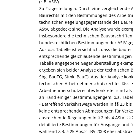
(z.B. AStV).
Zu Fragestellung a: Durch eine vergleichend
Baurechts mit den Bestimmungen des Arbeitneh
technischen Regelungsgegenstände des Baurec
AStV, abgedeckt sind. Die Analyse wurde exemp
Insbesondere die technischen Bauvorschrifte
bundesrechtlichen Bestimmungen der AStV ge
Aus o.a. Tabelle ist ersichtlich, dass die b
entsprechende gleichlautende Bestimmungen i
Tabelle angegebene Gegenüberstellung exempla
ergeben sich beider Analyse der technischen B
Sbg. BauTG, Stmk. BauG). Aus der Analyse ko
technischen Arbeitnehmerschutzrechtes lässt 
Arbeitnehmerschutzrechtes konkreter sind als
an Hand einiger Bestimmungengem. o.a. Tabell
• Betreffend Verkehrswege werden in §§ 23 bi
keine entsprechenden Abmessungen für Verk
ausreichende Regelungen in § 2 bis 4 AStV. §§ 
detaillierte Bestimmungen für Ausgänge und §
während z.B. § 25 Abs.2 TBV 2008 eher abstrak