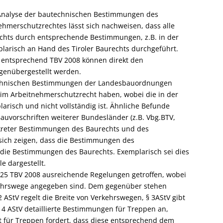
e Analyse der bautechnischen Bestimmungen des
merschutzrechtes lässt sich nachweisen, dass alle
hts durch entsprechende Bestimmungen, z.B. in der
larisch an Hand des Tiroler Baurechts durchgeführt.
n entsprechend TBV 2008 können direkt den
genübergestellt werden.
autechnischen Bestimmungen der Landesbauordnungen
m Arbeitnehmerschutzrecht haben, wobei die in der
risch und nicht vollständig ist. Ähnliche Befunde
auvorschriften weiterer Bundesländer (z.B. Vbg.BTV,
nkreter Bestimmungen des Baurechts und des
sich zeigen, dass die Bestimmungen des
 die Bestimmungen des Baurechts. Exemplarisch sei dies
e dargestellt.
s 25 TBV 2008 ausreichende Regelungen getroffen, wobei
ehrswege angegeben sind. Dem gegenüber stehen
2 AStV regelt die Breite von Verkehrswegen, § 3AStV gibt
 4 AStV detaillierte Bestimmungen für Treppen an,
t für Treppen fordert, dass diese entsprechend dem