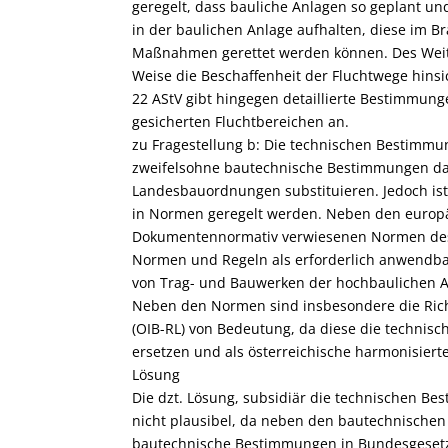
geregelt, dass bauliche Anlagen so geplant un
in der baulichen Anlage aufhalten, diese im B
Maßnahmen gerettet werden können. Des Weitere
Weise die Beschaffenheit der Fluchtwege hinsic
22 AStV gibt hingegen detaillierte Bestimmung
gesicherten Fluchtbereichen an.
zu Fragestellung b: Die technischen Bestimmu
zweifelsohne bautechnische Bestimmungen dar
Landesbauordnungen substituieren. Jedoch ist 
in Normen geregelt werden. Neben den europ
Dokumentennormativ verwiesenen Normen des 
Normen und Regeln als erforderlich anwendba
von Trag- und Bauwerken der hochbaulichen A
Neben den Normen sind insbesondere die Richt
(OIB-RL) von Bedeutung, da diese die techn
ersetzen und als österreichische harmonisier
Lösung
Die dzt. Lösung, subsidiär die technischen 
nicht plausibel, da neben den bautechnisch
bautechnische Bestimmungen in Bundesgesetze