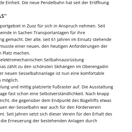
de Einheit. Die neue Pendelbahn hat seit der Eröffnung
AS“
rsportgebiet in Zuoz für sich in Anspruch nehmen. Seit
inde in Sachen Transportanlagen für ihre
 gemacht. Der alte, seit 61 Jahren im Einsatz stehende
d musste einer neuen, den heutigen Anforderungen der
n Platz machen.
r elektromechanischen Seilbahnausrüstung
anas zählt zu den schönsten Skihängen im Oberengadin
 der neuen Sesselbahnanlage ist nun eine komfortable
 möglich.
lung und mittig platzierte Fußraster auf. Die Ausstattung
age fast schon eine Selbstverständlichkeit. Nach knapp
rreicht, die gegenüber dem Endpunkt des Bügellifts etwas
neuen 4er-Sesselbahn war auch für den Förderverein
. Seit Jahren setzt sich dieser Verein für den Erhalt des
h die Erneuerung der bestehenden Anlagen durch