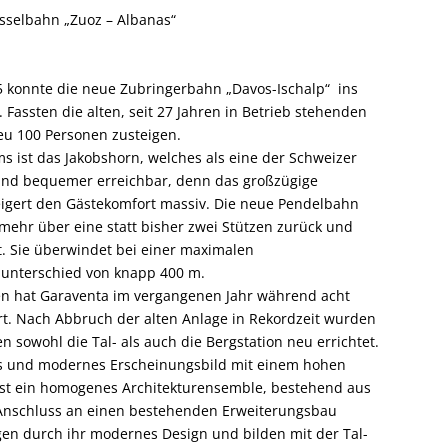
esselbahn „Zuoz – Albanas“
5 konnte die neue Zubringerbahn „Davos-Ischalp“ ins
Fassten die alten, seit 27 Jahren in Betrieb stehenden
u 100 Personen zusteigen.
ist das Jakobshorn, welches als eine der Schweizer
 und bequemer erreichbar, denn das großzügige
eigert den Gästekomfort massiv. Die neue Pendelbahn
mehr über eine statt bisher zwei Stützen zurück und
. Sie überwindet bei einer maximalen
nunterschied von knapp 400 m.
sen hat Garaventa im vergangenen Jahr während acht
t. Nach Abbruch der alten Anlage in Rekordzeit wurden
 sowohl die Tal- als auch die Bergstation neu errichtet.
ges und modernes Erscheinungsbild mit einem hohen
ist ein homogenes Architekturensemble, bestehend aus
Anschluss an einen bestehenden Erweiterungsbau
n durch ihr modernes Design und bilden mit der Tal-