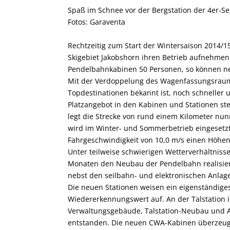
Spaß im Schnee vor der Bergstation der 4er-S
Fotos: Garaventa
Rechtzeitig zum Start der Wintersaison 2014/1
Skigebiet Jakobshorn ihren Betrieb aufnehmen. 
Pendelbahnkabinen 50 Personen, so können ne
Mit der Verdoppelung des Wagenfassungsraums 
Topdestinationen bekannt ist, noch schneller
Platzangebot in den Kabinen und Stationen st
legt die Strecke von rund einem Kilometer nun
wird im Winter- und Sommerbetrieb eingesetzt
Fahrgeschwindigkeit von 10,0 m/s einen Höhe
Unter teilweise schwierigen Wetterverhältnis
Monaten den Neubau der Pendelbahn realisier
nebst den seilbahn- und elektronischen Anlagen
Die neuen Stationen weisen ein ­eigenständi
Wiedererkennungswert auf. An der Talstation 
Verwaltungsgebäude, Talstation-Neubau und 
entstanden. Die neuen CWA-Kabinen überzeuge