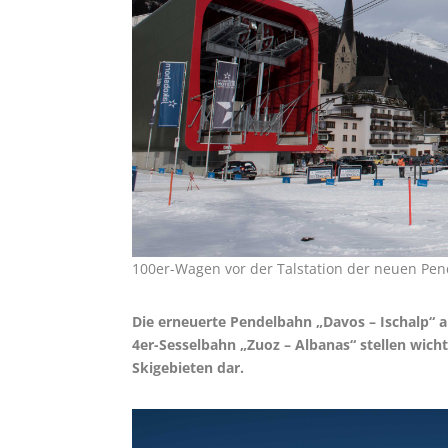
100er-Wagen vor der Talstation der neuen Pen
Die erneuerte Pendelbahn „Davos – Ischalp“ 
4er-Sesselbahn „Zuoz – Albanas“ stellen wic
Skigebieten dar.