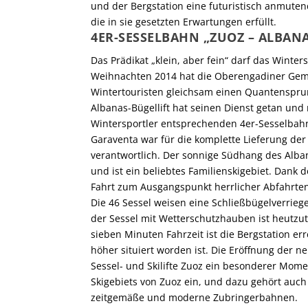
und der Bergstation eine futuristisch anmuten
die in sie gesetzten Erwartungen erfüllt.
4ER-SESSELBAHN „ZUOZ – ALBAN
Das Prädikat „klein, aber fein“ darf das Winte
Weihnachten 2014 hat die Oberengadiner Geme
Wintertouristen gleichsam einen Quantensprung
Albanas-Bügellift hat seinen Dienst getan un
Wintersportler entsprechenden 4er-Sesselbah
Garaventa war für die komplette Lieferung de
verantwortlich. Der sonnige Südhang des Alb
und ist ein beliebtes Familienskigebiet. Dank
Fahrt zum Ausgangspunkt herrlicher Abfahrten
Die 46 Sessel weisen eine Schließbügelverriege
der Sessel mit Wetterschutzhauben ist heutzut
sieben Minuten Fahrzeit ist die Bergstation e
höher situiert worden ist. Die Eröffnung der 
Sessel- und Skilifte Zuoz ein besonderer Moment
Skigebiets von Zuoz ein, und dazu gehört auc
zeitgemäße und moderne Zubringerbahnen.