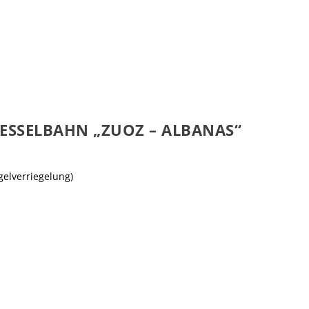
SESSELBAHN „ZUOZ – ALBANAS“
elverriegelung)