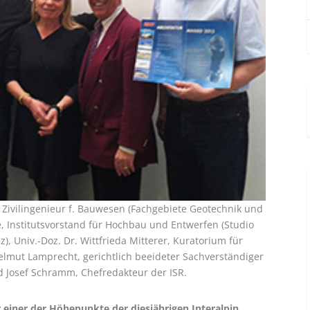
ek, Zivilingenieur f. Bauwesen (Fachgebiete Geotechnik und
ke, Institutsvorstand für Hochbau und Entwerfen (Studio
z), Univ.-Doz. Dr. Wittfrieda Mitterer, Kuratorium für
Helmut Lamprecht, gerichtlich beeideter Sachverständiger
nd Josef Schramm, Chefredakteur der ISR.
 einer der Höhepunkte der diesjährigen Interalpin.