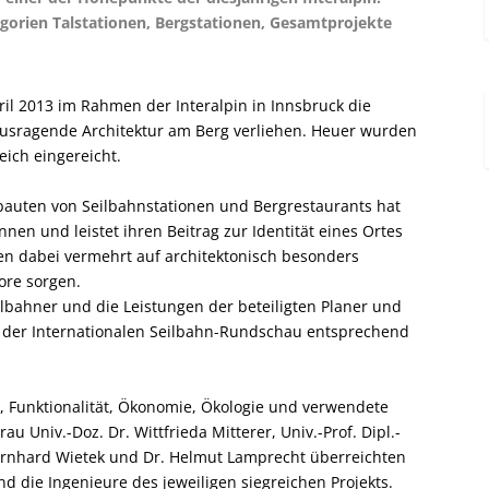
gorien Talstationen, Bergstationen, Gesamtprojekte
l 2013 im Rahmen der Interalpin in Innsbruck die
rausragende Architektur am Berg verliehen. Heuer wurden
eich eingereicht.
bauten von Seilbahnstationen und Bergrestaurants hat
en und leistet ihren Beitrag zur Identität eines Ortes
zen dabei vermehrt auf architektonisch besonders
rore sorgen.
eilbahner und die Leistungen der beteiligten Planer und
 der Internationalen Seilbahn-Rundschau entsprechend
, Funktionalität, Ökonomie, Ökologie und verwendete
au Univ.-Doz. Dr. Wittfrieda Mitterer, Univ.-Prof. Dipl.-
. Bernhard Wietek und Dr. Helmut Lamprecht überreichten
d die Ingenieure des jeweiligen siegreichen Projekts.