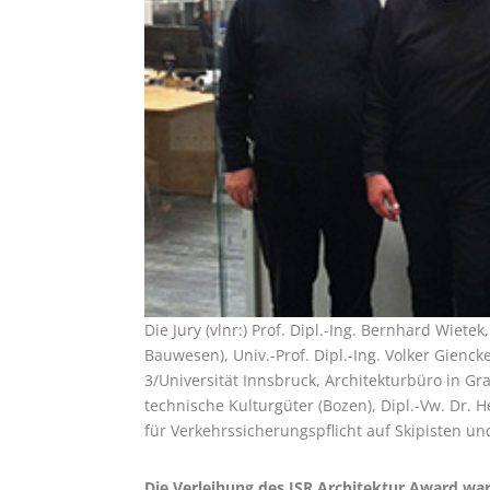
Die Jury (vlnr:) Prof. Dipl.-Ing. Bernhard Wiet
Bauwesen), Univ.-Prof. Dipl.-Ing. Volker Gienc
3/Universität Innsbruck, Architekturbüro in Gra
technische Kulturgüter (Bozen), Dipl.-Vw. Dr. 
für Verkehrssicherungspflicht auf Skipisten u
Die Verleihung des ISR Architektur Award war