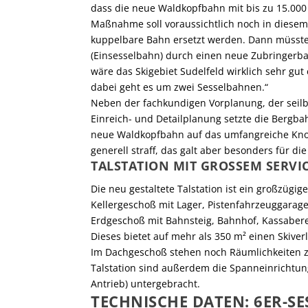
dass die neue Waldkopfbahn mit bis zu 15.000
Maßnahme soll voraussichtlich noch in diesem 
kuppelbare Bahn ersetzt werden. Dann müsste 
(Einsesselbahn) durch einen neue Zubringerbah
wäre das Skigebiet Sudelfeld wirklich sehr gut
dabei geht es um zwei Sesselbahnen.“
Neben der fachkundigen Vorplanung, der sei
Einreich- und Detailplanung setzte die Bergba
neue Waldkopfbahn auf das umfangreiche Kno
generell straff, das galt aber besonders für di
TALSTATION MIT GROSSEM SERV
Die neu gestaltete Talstation ist ein großzüg
Kellergeschoß mit Lager, Pistenfahrzeuggar
Erdgeschoß mit Bahnsteig, Bahnhof, Kassaber
Dieses bietet auf mehr als 350 m² einen Skiverl
Im Dachgeschoß stehen noch Räumlichkeiten zu
Talstation sind außerdem die Spanneinrichtun
Antrieb) untergebracht.
TECHNISCHE DATEN: 6ER-