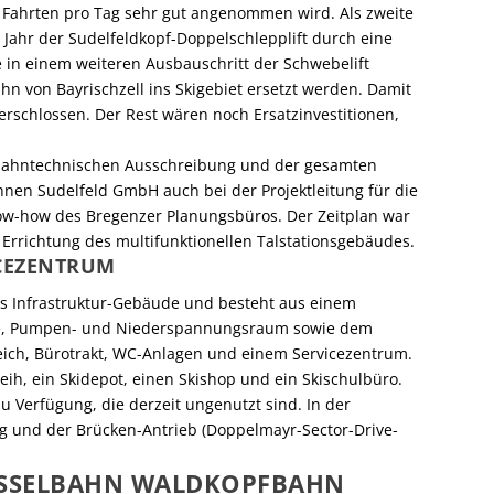
 Fahrten pro Tag sehr gut angenommen wird. Als zweite
Jahr der Sudelfeldkopf-Doppelschlepplift durch eine
in ­einem weiteren Ausbauschritt der Schwebelift
n von Bayrischzell ins Skigebiet ersetzt werden. Damit
 erschlossen. Der Rest wären noch Ersatzinvestitionen,
lbahntechnischen Ausschreibung und der gesamten
hnen Sudelfeld GmbH auch bei der Projektleitung für die
w-how des Bregenzer Planungsbüros. Der Zeitplan war
e Errichtung des multifunktionellen Talstationsgebäudes.
ICEZENTRUM
iges Infrastruktur-Gebäude und besteht aus einem
age, Pumpen- und Niederspannungsraum sowie dem
eich, Bürotrakt, WC-Anlagen und einem Servicezentrum.
eih, ein Skidepot, ­einen Skishop und ein Skischul­büro.
 Verfügung, die derzeit ungenutzt sind. In der
g und der Brücken-Antrieb (Doppelmayr-Sector-Drive-
SESSELBAHN WALDKOPFBAHN