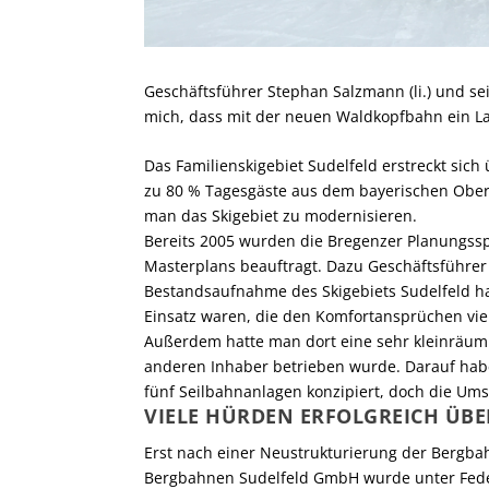
Geschäftsführer Stephan Salzmann (li.) und se
mich, dass mit der neuen Waldkopfbahn ein La
Das Familienskigebiet Sudelfeld erstreckt si
zu 80 % Tagesgäste aus dem bayerischen Ober
man das Skigebiet zu modernisieren.
Bereits 2005 wurden die Bregenzer Planungsspe
Masterplans beauftragt. Dazu Geschäftsführer
Bestandsaufnahme des Skigebiets Sudelfeld hat 
Einsatz waren, die den Komfortansprüchen vie
Außerdem hatte man dort eine sehr kleinräumig
anderen Inhaber betrieben wurde. Darauf habe
fünf Seilbahnanlagen konzipiert, doch die Umse
VIELE HÜRDEN ERFOLGREICH Ü
Erst nach einer Neustrukturierung der Berg
Berg­bahnen Sudelfeld GmbH wurde unter Feder