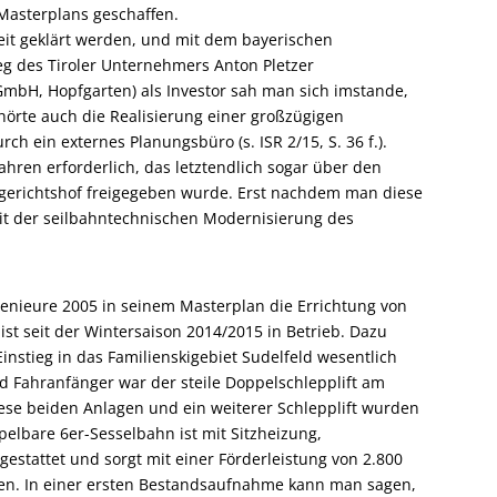
Masterplans geschaffen.
eit geklärt werden, und mit dem bayerischen
 des Tiroler Unternehmers Anton Pletzer
mbH, Hopfgarten) als Investor sah man sich imstande,
örte auch die Realisierung einer großzügigen
h ein externes Planungsbüro (s. ISR 2/15, S. 36 f.).
ren erforderlich, das letztendlich sogar über den
gerichtshof freigegeben wurde. Erst nachdem man diese
t der seilbahntechnischen Modernisierung des
enieure 2005 in seinem Masterplan die Errichtung von
ist seit der Wintersaison 2014/2015 in Betrieb. Dazu
nstieg in das Familienskigebiet Sudelfeld wesentlich
nd Fahranfänger war der steile Doppelschlepplift am
se beiden Anlagen und ein weiterer Schlepplift wurden
elbare 6er-Sesselbahn ist mit Sitzheizung,
stattet und sorgt mit einer Förderleistung von 2.800
ften. In einer ersten Bestandsaufnahme kann man sagen,