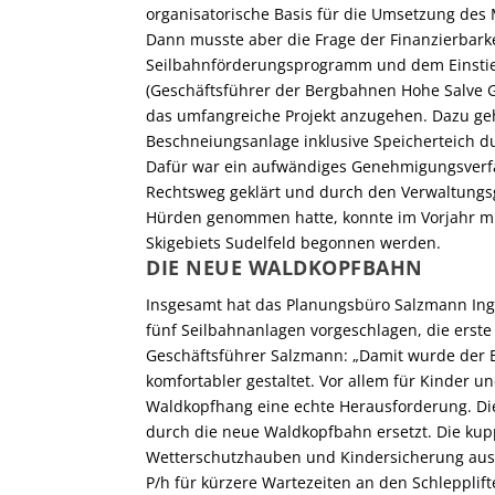
organisatorische Basis für die Umsetzung des 
Dann musste aber die Frage der Finanzierbark
Seilbahnförderungsprogramm und dem Einstieg
(Geschäftsführer der Bergbahnen Hohe Salve G
das umfangreiche Projekt anzugehen. Dazu geh
Beschneiungsanlage inklusive Speicherteich durc
Dafür war ein aufwändiges Genehmigungsverfah
Rechtsweg geklärt und durch den Verwaltungs
Hürden genommen hatte, konnte im Vorjahr mi
Skigebiets Sudelfeld begonnen werden.
DIE NEUE WALDKOPFBAHN
Insgesamt hat das Planungsbüro Salzmann Ing
fünf Seilbahnanlagen vorgeschlagen, die erste 
Geschäftsführer Salzmann: „Damit wurde der Ei
komfortabler gestaltet. Vor allem für Kinder u
Waldkopfhang eine echte Herausforderung. Die
durch die neue Waldkopfbahn ersetzt. Die kupp
Wetterschutzhauben und Kindersicherung ausge
P/h für kürzere Wartezeiten an den Schleppli