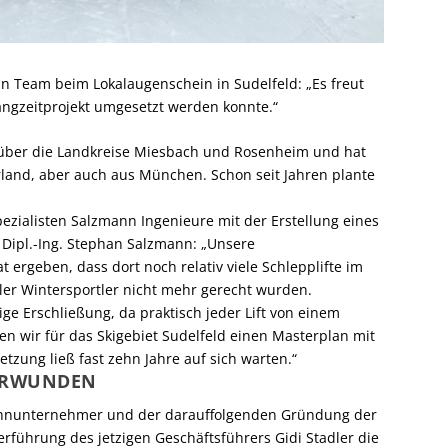
in Team beim Lokalaugenschein in Sudelfeld: „Es freut
ngzeitprojekt umgesetzt werden konnte.“
ch über die Landkreise Miesbach und Rosenheim und hat
land, aber auch aus München. Schon seit Jahren plante
zialisten Salzmann Ingenieure mit der Erstellung eines
 Dipl.-Ing. Stephan Salzmann: „Unsere
ergeben, dass dort noch relativ viele Schlepplifte im
ler Wintersportler nicht mehr gerecht wurden.
e Erschließung, da praktisch jeder Lift von einem
n wir für das Skigebiet Sudelfeld einen Masterplan mit
tzung ließ fast zehn Jahre auf sich warten.“
BERWUNDEN
bahnunternehmer und der darauffolgenden Gründung der
führung des jetzigen Geschäftsführers Gidi Stadler die