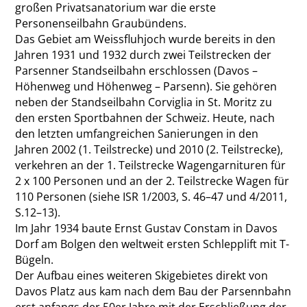
großen Privatsanatorium war die erste
Personenseilbahn Graubündens.
Das Gebiet am Weissfluhjoch wurde bereits in den
Jahren 1931 und 1932 durch zwei Teilstrecken der
Parsenner Standseilbahn erschlossen (Davos –
Höhenweg und Höhenweg – Parsenn). Sie gehören
neben der Standseilbahn Corviglia in St. Moritz zu
den ersten Sportbahnen der Schweiz. Heute, nach
den letzten umfangreichen Sanierungen in den
Jahren 2002 (1. Teilstrecke) und 2010 (2. Teilstrecke),
verkehren an der 1. Teilstrecke Wagengarnituren für
2 x 100 Personen und an der 2. Teilstrecke Wagen für
110 Personen (siehe ISR 1/2003, S. 46–47 und 4/2011,
S.12–13).
Im Jahr 1934 baute Ernst Gustav Constam in Davos
Dorf am Bolgen den weltweit ersten Schlepplift mit T-
Bügeln.
Der Aufbau eines weiteren Skigebietes direkt von
Davos Platz aus kam nach dem Bau der Parsennbahn
erst anfangs der 50er Jahre mit der Erschließung der