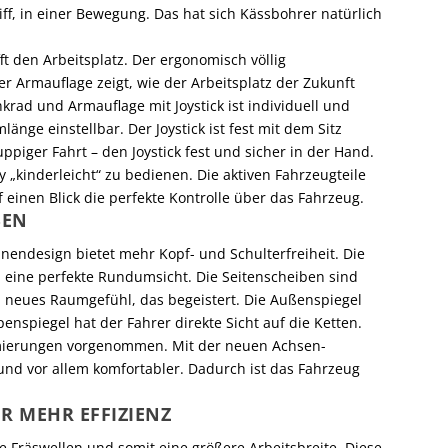
f, in einer Bewegung. Das hat sich Kässbohrer ­natürlich
ft den Arbeitsplatz. Der ergonomisch völlig
ter Armauflage zeigt, wie der Arbeitsplatz der Zukunft
nkrad und Armauflage mit Joystick ist individuell und
nge einstellbar. Der Joystick ist fest mit dem Sitz
piger Fahrt – den Joystick fest und sicher in der Hand.
 „kinderleicht“ zu bedienen. Die aktiven Fahrzeugteile
f einen Blick die perfekte Kontrolle über das Fahrzeug.
EN
inendesign bietet mehr Kopf- und Schulterfreiheit. Die
 eine perfekte Rundumsicht. Die Seitenscheiben sind
n neues Raumgefühl, das begeistert. Die Außenspiegel
penspiegel hat der Fahrer direkte Sicht auf die Ketten.
ierungen vorgenommen. Mit der neuen Achsen-
r und vor allem komfortabler. Dadurch ist das Fahrzeug
R MEHR EFFIZIENZ
re Fräswellen und somit eine größere Arbeitsbreite. Diese