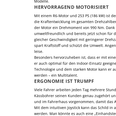
Modelle.
HERVORRAGEND MOTORISIERT
Mit einem R6-Motor und 253 PS (186 kW) ist de
die Kraftentwicklung im gesamten Drehzahlber
der Motor ein Drehmoment von 990 Nm. Dank de
umweltfreundlich und bereits jetzt schon für 
gleicher Geschwindigkeit mit geringerer Drehz
spart Kraftstoff und schützt die Umwelt. Angen
leise.
Besonders hervorzuheben ist, dass er mit einem
er auch optimal für den Indoor-Einsatz geeign
Technologie und dem starken Motor kann er a
werden – ein Multitalent.
ERGONOMIE IST TRUMPF
Viele Fahrer arbeiten jeden Tag mehrere Stun
Kässbohrer seinen Kunden genau zugehört und
und im Fahrerhaus vorgenommen, damit das Ar
Mit dem intuitiven Joystick kann das Schild in
werden. Man könnte es auch eine „Einhandste