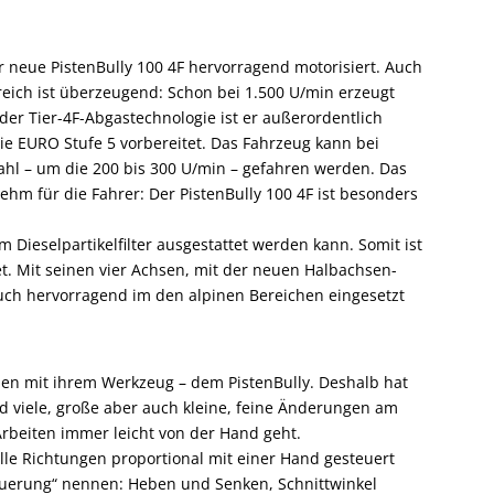
r neue PistenBully 100 4F hervorragend motorisiert. Auch
eich ist überzeugend: Schon bei 1.500 U/min erzeugt
r Tier-4F-Abgastechnologie ist er außerordentlich
die EURO Stufe 5 vorbereitet. Das Fahrzeug kann bei
ahl – um die 200 bis 300 U/min – gefahren werden. Das
ehm für die Fahrer: Der PistenBully 100 4F ist besonders
 Dieselpartikelfilter ausgestattet werden kann. Somit ist
et. Mit seinen vier Achsen, mit der neuen Halbachsen-
uch hervorragend im den alpinen Bereichen eingesetzt
den mit ihrem Werkzeug – dem PistenBully. Deshalb hat
 viele, große aber auch kleine, feine Änderungen am
beiten immer leicht von der Hand geht.
 alle Richtungen proportional mit einer Hand gesteuert
uerung“ nennen: Heben und Senken, Schnittwinkel