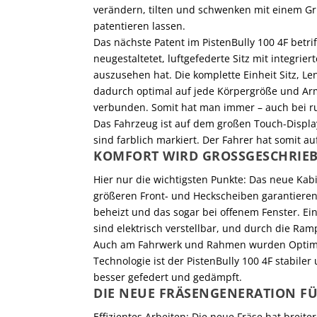
verändern, tilten und schwenken mit einem Grif
patentieren lassen.
Das nächste Patent im PistenBully 100 4F betrif
neugestaltetet, luftgefederte Sitz mit integrier
auszusehen hat. Die komplette Einheit Sitz, Le
dadurch optimal auf jede Körpergröße und Armlä
verbunden. Somit hat man immer – auch bei rup
Das Fahrzeug ist auf dem großen Touch-Display
sind farblich markiert. Der Fahrer hat somit au
KOMFORT WIRD GROSSGESCHRIEB
Hier nur die wichtigsten Punkte: Das neue Kab
größeren Front- und Heckscheiben garantieren
beheizt und das sogar bei offenem Fenster. Ei
sind elektrisch verstellbar, und durch die Ram
Auch am Fahrwerk und Rahmen wurden Optim
Technologie ist der PistenBully 100 4F stabile
besser gefedert und gedämpft.
DIE NEUE FRÄSENGENERA­TION FÜ
Effizientes Arbeiten: Die neue Fräse hat breite