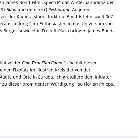
en James-Bond-Film „Spectre“ das Winterpanorama der
r
3S-Bahn
und dem
ice Q Restaurant
. An jenen
 vor der Kamera stand, lockt die Bond-Erlebniswelt
007
uerausstellung Film-Enthusiasten in das Universum von
Berges sowie eine Freiluft-Plaza bringen James-Bond-
itiative der
Cine Tirol Film Commission
mit dieser
nen Fixplatz im illustren Kreis der von der
dte und Orte in Europa. Ich gratuliere dem Initiator
 zu dieser prominenten Würdigung”, so Florian Phleps,