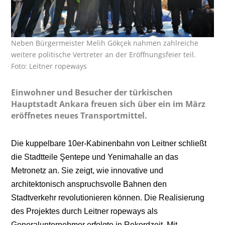
Neben Bürgermeister Melih Gökçek nahmen zahlreiche
weitere politische Vertreter an der Eröffnungsfeier teil.
Foto: Leitner ropeways
Einwohner und Besucher der türkischen
Hauptstadt Ankara freuen sich über ein im März
eröffnetes neues Transportmittel.
Die kuppelbare 10er-Kabinenbahn von Leitner schließt
die Stadtteile Şentepe und Yenimahalle an das
Metronetz an. Sie zeigt, wie innovative und
architektonisch anspruchsvolle Bahnen den
Stadtverkehr revolutionieren können. Die Realisierung
des Projektes durch Leitner ropeways als
Generalunternehmer erfolgte in Rekordzeit. Mit