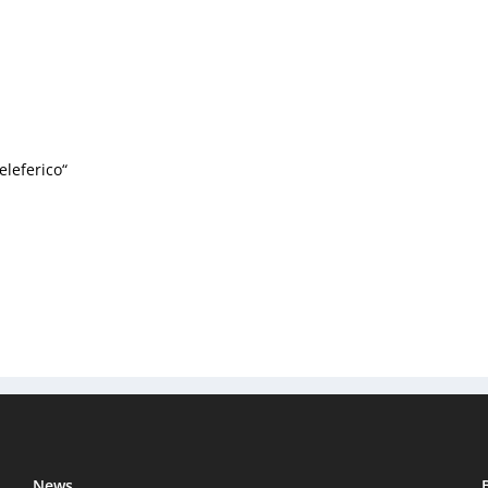
eleferico“
News