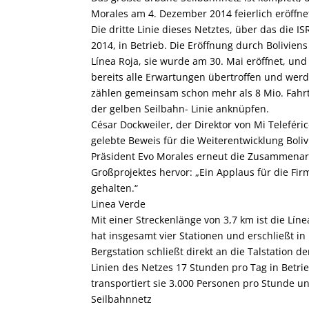
Morales am 4. Dezember 2014 feierlich eröffne
Die dritte Linie dieses Netztes, über das die 
2014, in Betrieb. Die Eröffnung durch Boliviens
Línea Roja, sie wurde am 30. Mai eröffnet, und
bereits alle Erwartungen übertroffen und we
zählen gemeinsam schon mehr als 8 Mio. Fahrte
der gelben Seilbahn- Linie anknüpfen.
César Dockweiler, der Direktor von Mi Teleférico
gelebte Beweis für die Weiterentwicklung Boliv
Präsident Evo Morales erneut die Zusammenar
Großprojektes hervor: „Ein Applaus für die Fir
gehalten.“
Linea Verde
Mit einer Streckenlänge von 3,7 km ist die Líne
hat insgesamt vier Stationen und erschließt i
Bergstation schließt direkt an die Talstation 
Linien des Netzes 17 Stunden pro Tag in Betrie
transportiert sie 3.000 Personen pro Stunde u
Seilbahnnetz