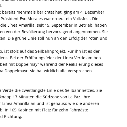
t.
ISR bereits mehrmals berichtet hat, ging am 4. Dezember
 Präsident Evo Morales war erneut ein Volksfest. Die
 die Línea Amarilla, seit 15. September in Betrieb, haben
rden von der Bevölkerung hervorragend angenommen. Sie
n. Die grüne Linie soll nun an den Erfolg der roten und
, ist stolz auf das Seilbahnprojekt. Für ihn ist es der
iens. Bei der Eröffnungsfeier der Línea Verde am hob
beit mit Doppelmayr während der Realisierung dieses
ma Doppelmayr, sie hat wirklich alle Versprechen
a Verde die zweitlängste Linie des Seilbahnnetzes. Sie
n knapp 17 Minuten die Südzone von La Paz. Ihre
der Línea Amarilla an und ist genauso wie die anderen
b. In 165 Kabinen mit Platz für zehn Fahrgäste
nd Richtung.