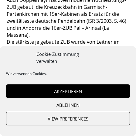
ZUB gebaut, die Kreuzeckbahn in Garmisch-
Partenkirchen mit 15er-Kabinen als Ersatz für die
zweitälteste deutsche Pendelbahn (ISR 3/2003, S. 46)
und in Andorra die 16er-ZUB Pal – Arinsal (La
Massana).
Die stärkste je gebaute ZUB wurde von Leitner im
Jahr 2006 in Hongkong eröffnet (siehe ISR 4/2007, S.
Cookie-Zustimmung
12–13). Diese als „Ngong Ping 360“ bezeichntete
verwalten
Anlage ist ganzjährig in Betrieb und bringt als
erstrangige Touristenattraktion die Fahrgäste
Wir verwenden Cookies.
einerseits zu einem Kloster und einer großen
Buddha-Statue, andererseits bietet sie ­einen
großartigen Ausblick auf den Lantau-Nationalpark
AKZEPTIEREN
und den Flughafen von Hongkong. Die Gesamtanlage
ist mit vier Stationen, zwei Zugseilschleifen und drei
ABLEHNEN
Tragseilabschnitten ausgeführt. In der Talstation
Tung Chung wird die erste Zugseilschleife
VIEW PREFERENCES
hydraulisch gespannt und befindet sich hier der
unterirdische Abstellbahnhof. In der ersten