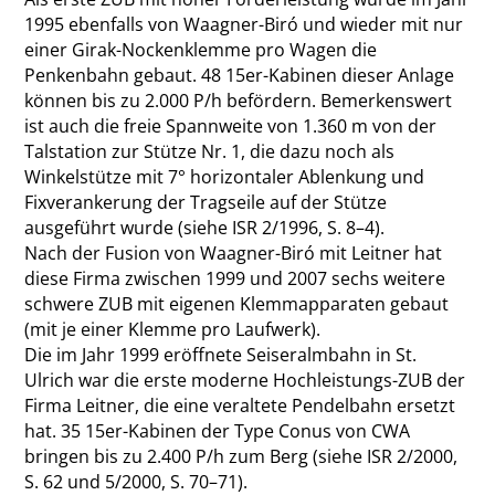
1995 ebenfalls von Waagner-Biró und wieder mit nur
einer Girak-Nockenklemme pro Wagen die
Penkenbahn gebaut. 48 15er-Kabinen dieser Anlage
können bis zu 2.000 P/h befördern. Bemerkenswert
ist auch die freie Spannweite von 1.360 m von der
Talstation zur Stütze Nr. 1, die dazu noch als
Winkelstütze mit 7° horizontaler Ablenkung und
Fixverankerung der Tragseile auf der Stütze
ausgeführt wurde (siehe ISR 2/1996, S. 8–4).
Nach der Fusion von Waagner-Biró mit Leitner hat
diese Firma zwischen 1999 und 2007 sechs weitere
schwere ZUB mit eigenen Klemmapparaten gebaut
(mit je einer Klemme pro Laufwerk).
Die im Jahr 1999 eröffnete Seiseralmbahn in St.
Ulrich war die erste moderne Hochleistungs-ZUB der
Firma Leitner, die eine veraltete Pendelbahn ersetzt
hat. 35 15er-Kabinen der Type Conus von CWA
bringen bis zu 2.400 P/h zum Berg (siehe ISR 2/2000,
S. 62 und 5/2000, S. 70–71).