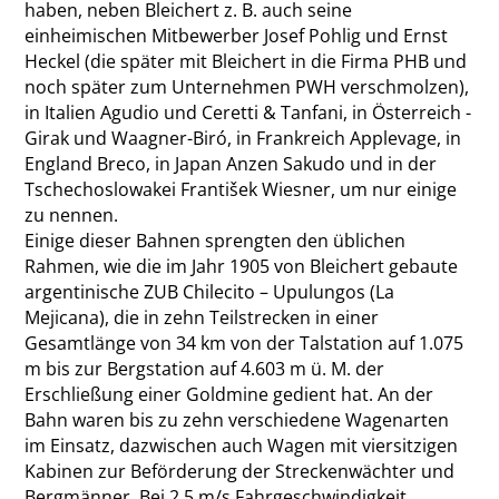
haben, neben Bleichert z. B. auch seine
einheimischen Mitbewerber Josef Pohlig und Ernst
Heckel (die später mit Bleichert in die Firma PHB und
noch später zum Unternehmen PWH verschmolzen),
in Italien Agudio und Ceretti & Tanfani, in Österreich ­
Girak und Waagner-Biró, in Frankreich Applevage, in
England Breco, in Japan Anzen Sakudo und in der
Tschechoslowakei František Wiesner, um nur einige
zu nennen.
Einige dieser Bahnen sprengten den üblichen
Rahmen, wie die im Jahr 1905 von Bleichert gebaute
argentinische ZUB Chilecito – Upulungos (La
Mejicana), die in zehn Teilstrecken in einer
Gesamtlänge von 34 km von der Talstation auf 1.075
m bis zur Bergstation auf 4.603 m ü. M. der
Erschließung einer Goldmine gedient hat. An der
Bahn waren bis zu zehn verschiedene Wagenarten
im Einsatz, dazwischen auch Wagen mit viersitzigen
Kabinen zur Beförderung der Streckenwächter und
Bergmänner. Bei 2,5 m/s Fahrgeschwindigkeit