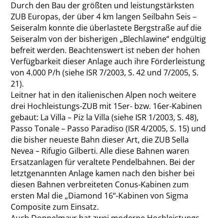
Durch den Bau der größten und leistungstärksten
ZUB Europas, der über 4 km langen Seilbahn Seis –
Seiseralm konnte die überlastete Bergstraße auf die
Seiseralm von der bisherigen „Blechlawine“ endgültig
befreit werden. Beachtenswert ist neben der hohen
Verfügbarkeit dieser Anlage auch ihre Förderleistung
von 4.000 P/h (siehe ISR 7/2003, S. 42 und 7/2005, S.
21).
Leitner hat in den italienischen Alpen noch weitere
drei Hochleistungs-ZUB mit 15er- bzw. 16er-Kabinen
gebaut: La Villa – Piz la Villa (siehe ISR 1/2003, S. 48),
Passo Tonale – Passo Paradiso (ISR 4/2005, S. 15) und
die bisher neueste Bahn dieser Art, die ZUB Sella
Nevea – Rifugio Gilberti. Alle diese Bahnen waren
Ersatzanlagen für veraltete Pendelbahnen. Bei der
letztgenannten Anlage kamen nach den bisher bei
diesen Bahnen verbreiteten Conus-Kabinen zum
ersten Mal die „Diamond 16“-Kabinen von Sigma
Composite zum Einsatz.
Auch Doppelmayr hat zwei moderne Hochleistungs-