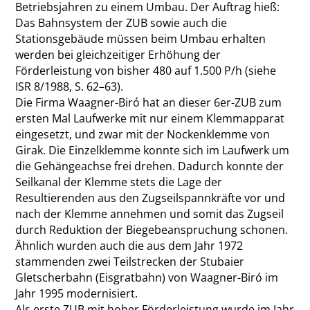
Betriebsjahren zu einem Umbau. Der Auftrag hieß:
Das Bahnsystem der ZUB sowie auch die
Stationsgebäude müssen beim Umbau erhalten
werden bei gleichzeitiger Erhöhung der
Förderleistung von bisher 480 auf 1.500 P/h (siehe
ISR 8/1988, S. 62–63).
Die Firma Waagner-Biró hat an dieser 6er-ZUB zum
ersten Mal Laufwerke mit nur einem Klemmapparat
eingesetzt, und zwar mit der Nockenklemme von
Girak. Die Einzelklemme konnte sich im Laufwerk um
die Gehängeachse frei drehen. Dadurch konnte der
Seilkanal der Klemme stets die Lage der
Resultierenden aus den Zugseilspannkräfte vor und
nach der Klemme annehmen und somit das Zugseil
durch Reduktion der Biegebeanspruchung schonen.
Ähnlich wurden auch die aus dem Jahr 1972
stammenden zwei Teilstrecken der Stubaier
Gletscherbahn (Eisgratbahn) von Waagner-Biró im
Jahr 1995 modernisiert.
Als erste ZUB mit hoher Förderleistung wurde im Jahr