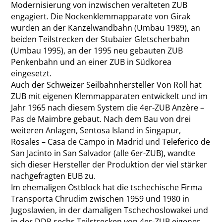
Modernisierung von inzwischen veralteten ZUB
engagiert. Die Nockenklemmapparate von ­Girak
wurden an der Kanzelwandbahn (Umbau 1989), an
beiden Teilstrecken der Stubaier Gletscherbahn
(Umbau 1995), an der 1995 neu gebauten ZUB
Penkenbahn und an einer ZUB in Südkorea
eingesetzt.
Auch der Schweizer Seilbahnhersteller Von Roll hat
ZUB mit eigenen Klemmapparaten entwickelt und im
Jahr 1965 nach diesem System die 4er-ZUB Anzère –
Pas de Maimbre gebaut. Nach dem Bau von drei
weiteren Anlagen, Sentosa Island in Singapur,
Rosales – Casa de Campo in Madrid und Teleferico de
San Jacinto in San Salvador (alle 6er-ZUB), wandte
sich dieser Hersteller der Produktion der viel stärker
nachgefragten EUB zu.
Im ehemaligen Ostblock hat die tschechische Firma
Transporta Chrudim zwischen 1959 und 1980 in
Jugoslawien, in der damaligen Tschechoslowakei und
in der DDR sechs Teilstrecken von 4er-ZUB ­eigener