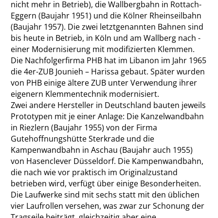
nicht mehr in Betrieb), die Wallbergbahn in Rottach-
Eggern (Baujahr 1951) und die Kölner Rheinseilbahn
(Baujahr 1957). Die zwei letztgenannten Bahnen sind
bis heute in Betrieb, in Köln und am Wallberg nach ­
einer Modernisierung mit modifizierten Klemmen.
Die Nachfolgerfirma PHB hat im Libanon im Jahr 1965
die 4er-ZUB Jounieh – Harissa gebaut. Später wurden
von PHB einige ältere ZUB unter Verwendung ihrer
eigenern Klemmentechnik modernisiert.
Zwei andere Hersteller in Deutschland bauten jeweils
Prototypen mit je einer Anlage: Die Kanzelwandbahn
in Riezlern (Baujahr 1955) von der Firma
Gutehoffnungshütte Sterkrade und die
Kampenwandbahn in Aschau (Baujahr auch 1955)
von Hasenclever Düsseldorf. Die Kampenwandbahn,
die nach wie vor praktisch im Originalzustand
betrieben wird, verfügt über einige Besonderheiten.
Die Laufwerke sind mit sechs statt mit den üblichen
vier Laufrollen versehen, was zwar zur Schonung der
Tragseile beiträgt, gleichzeitig aber ­eine