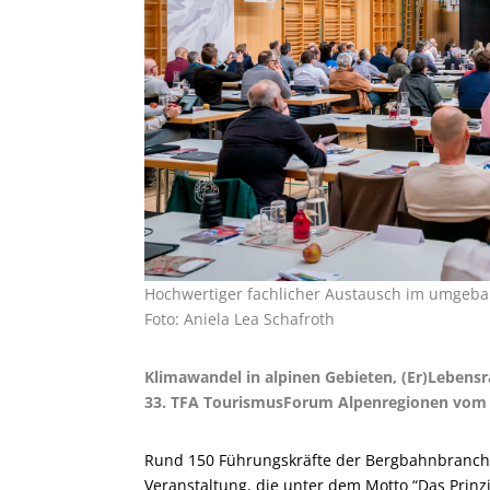
Hochwertiger fachlicher Austausch im umgebau
Foto: Aniela Lea Schafroth
Klimawandel in alpinen Gebieten, (Er)Leben
33. TFA TourismusForum Alpenregionen vom 1
Rund 150 Führungskräfte der Bergbahnbranche
Veranstaltung, die unter dem Motto “Das Prinz