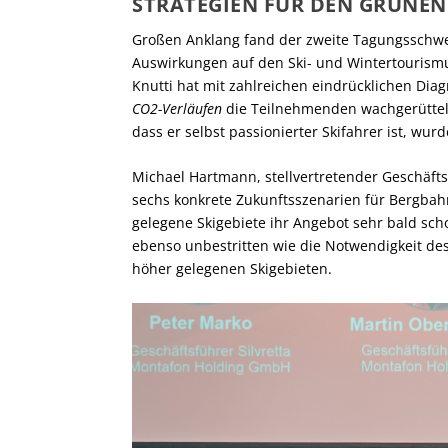
STRATEGIEN FÜR DEN GRÜNEN
Großen Anklang fand der zweite Tagungssch
Auswirkungen auf den Ski- und Wintertourism
Knutti hat mit zahlreichen eindrücklichen Di
CO
2
-Verläufen
die Teilnehmenden wachgerüttelt.
dass er selbst passionierter Skifahrer ist, wu
Michael Hartmann, stellvertretender Geschäfts
sechs konkrete Zukunftsszenarien für Bergbahn
gelegene Skigebiete ihr Angebot sehr bald sc
ebenso unbestritten wie die Notwendigkeit de
höher gelegenen Skigebieten.