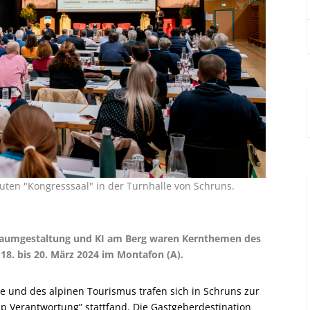
ten "Kongresssaal" in der Turnhalle von Schruns.
sraumgestaltung und KI am Berg waren Kernthemen des
8. bis 20. März 2024 im Montafon (A).
 und des alpinen Tourismus trafen sich in Schruns zur
ip Verantwortung” stattfand. Die Gastgeberdestination