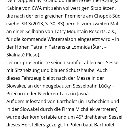
Den Doppelmayr-Stand dominierte die 15er-Omega
Kabine von CWA mit zehn vollwertigen Sitzplätzen,
die nach der erfolgreichen Premiere am Chopok-Süd
(siehe ISR 3/2013, S. 30–33) bereits zum zweiten Mal
an einer Seilbahn von Tatry Mountain Resorts, a.s.,
für die kommende Wintersaison eingesetzt wird – in
der Hohen Tatra in Tatranská Lomnica (Štart –
Skalnaté Pleso).
Leitner präsentierte seinen komfortablen 6er-Sessel
mit Sitzheizung und blauer Schutzhaube. Auch
dieses Fahrzeug bleibt nach der Messe in der
Slowakei, an der neugebauten Sesselbahn Lúčky –
Priečno in der Niederen Tatra in Jasná.
Auf dem Infostand von Bartholet (in Tschechien und
in der Slowakei durch die Firma Michálek vertreten)
wurde der komfortable und um 45° drehbaren Sessel
dieses Herstellers gezeigt. In Polen baut Bartholet