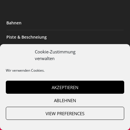
Bahnen
Piste & Beschneiung
Tourismus
Cookie-Zustimmung
verwalten
Innovation & Nachhaltigkeit
Wir verwenden Cookies.
Expertise & Technik
AKZEPTIEREN
ABLEHNEN
Team
Abo
Mediadaten
Cookies
Datenschutz
AGB
VIEW PREFERENCES
Impressum