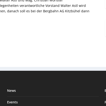
alter Astl und Mag. Christian Wörister
egenheiten verantwortliche Vorstand Walter Astl wird
hen, danach soll es bei der Bergbahn AG Kitzbühel dann
News
Events