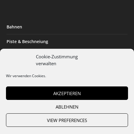
Bahnen
Piste & Beschneiung
Tourismus
Cookie-Zustimmung
verwalten
Innovation & Nachhaltigkeit
Wir verwenden Cookies.
Expertise & Technik
AKZEPTIEREN
ABLEHNEN
Team
Abo
Mediadaten
Cookies
Datenschutz
AGB
VIEW PREFERENCES
Impressum