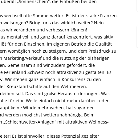
t überall „Sonnenschein“, die Einbußen bei den
as wechselhafte Sommerwetter. Es ist der starke Franken.
zuweisungen? Bringt uns das wirklich weiter? Nein.
 was wir verändern und verbessern können!
mus mental voll und ganz darauf konzentriert, was aktiv
ßt für den Einzelnen, im eigenen Betrieb die Qualität
dern womöglich noch zu steigern, und dem Preisdruck zu
 Marketing/Verkauf und die Nutzung der bisherigen
n. Gemeinsam sind wir zudem gefordert, die
e Ferienland Schweiz noch attraktiver zu gestalten. Es
sw. Wir stehen ganz einfach in Konkurrenz zu den
er Kreuzfahrtschiffe auf den Weltmeeren.
deihen soll. Das sind große Herausforderungen. Was
 alle für eine Weile einfach nicht mehr darüber reden.
haupt keine Winde mehr wehen, hat sogar der
und werden möglichst wetterunabhängig. Beim
 „Schlechtwetter-Anlagen“ mit attraktiven Wellness-
er! Es ist sinnvoller, dieses Potenzial gezielter