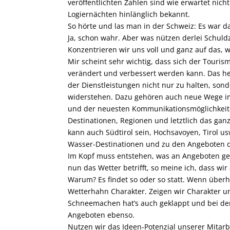
veröffentlichten Zahlen sind wie erwartet nich
Logiernächten hinlänglich bekannt.
So hörte und las man in der Schweiz: Es war d
Ja, schon wahr. Aber was nützen derlei Schuld
Konzentrieren wir uns voll und ganz auf das,
Mir scheint sehr wichtig, dass sich der Touris
verändert und verbessert werden kann. Das hei
der Dienstleistungen nicht nur zu halten, son
widerstehen. Dazu gehören auch neue Wege im
und der neuesten Kommunikationsmöglichkeite
Destinationen, Regionen und letztlich das ganz
kann auch Südtirol sein, Hochsavoyen, Tirol u
Wasser-Destinationen und zu den Angeboten d
Im Kopf muss entstehen, was an Angeboten ge
nun das Wetter betrifft, so meine ich, dass wir
Warum? Es findet so oder so statt. Wenn über
Wetterhahn Charakter. Zeigen wir Charakter 
Schneemachen hat’s auch geklappt und bei den
Angeboten ebenso.
Nutzen wir das Ideen-Potenzial unserer Mitarbeit