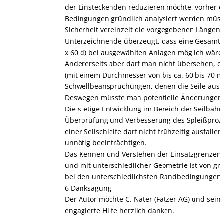
der Einsteckenden reduzieren möchte, vorher 
Bedingungen gründlich analysiert werden müss
Sicherheit vereinzelt die vorgegebenen Längen
Unterzeichnende überzeugt, dass eine Gesamtlä
x 60 d) bei ausgewählten Anlagen möglich wär
Andererseits aber darf man nicht übersehen, 
(mit einem Durchmesser von bis ca. 60 bis 70
Schwellbeanspruchungen, denen die Seile ausg
Deswegen müsste man potentielle Änderungen
Die stetige Entwicklung im Bereich der Seilbah
Überprüfung und Verbesserung des Spleißproze
einer Seilschleife darf nicht frühzeitig ausfa
unnötig beeinträchtigen.
Das Kennen und Verstehen der Einsatzgrenzen 
und mit unterschiedlicher Geometrie ist von g
bei den unterschiedlichsten Randbedingungen 
6 Danksagung
Der Autor möchte C. Nater (Fatzer AG) und se
engagierte Hilfe herzlich danken.