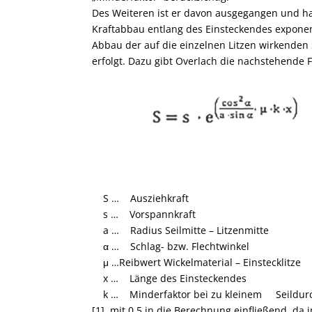
Des Weiteren ist er davon ausgegangen und ha
Kraftabbau entlang des Ein­steckendes exponen
Abbau der auf die einzelnen Litzen wirkenden
erfolgt. Dazu gibt Overlach die nachstehende F
S … Ausziehkraft
s … Vorspannkraft
a … Radius Seilmitte – Litzenmitte
α … Schlag- bzw. Flechtwinkel
μ …Reibwert Wickelmaterial – Einstecklitze
x … Länge des Einsteckendes
k … Minderfaktor bei zu kleinem Seildurchm
[1], mit 0,5 in die Berechnung einfließend, 