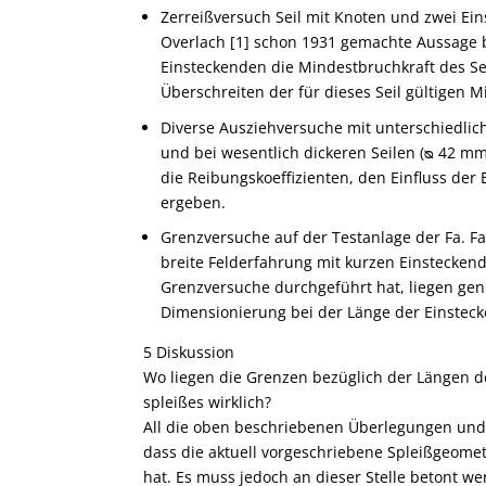
Zerreißversuch Seil mit Knoten und zwei Ei
Overlach [1] schon 1931 gemachte Aussage b
Einsteckenden die Mindestbruchkraft des Seil
Überschreiten der für dieses Seil gültigen M
Diverse Ausziehversuche mit unterschiedlic
und bei wesentlich dickeren Seilen (ᴓ 42 mm
die Rei­bungs­ko­effizienten, den Einfluss de
ergeben.
Grenzversuche auf der Testan­lage der Fa. Fa
breite Felderfahrung mit kurzen Einstecken
Grenzversuche durchgeführt hat, liegen gen
Dimensionierung bei der Länge der Einstec
5 Diskussion
Wo liegen die Grenzen bezüglich der Längen d
spleißes wirklich?
All die oben beschriebenen Überlegungen und
dass die aktuell vorgeschriebene Spleißgeomet
hat. Es muss jedoch an dieser Stelle betont 