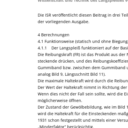
Wissenschaft und Technik des Langspleißes v
Die ISR veröffentlicht diesen Beitrag in drei Te
der vorliegenden Ausgabe.
4 Berechnungen
4.1 Funktionsweise (statisch und ohne Biegung
4.1.1 Der Langspleiß funktioniert auf der Bas
Die Reibungskraft (FR) ist das Produkt aus der 
steckende drücken, und des Reibungskoeffizie
Gummiband bzw. zwischen dem Gummiband und 
analog Bild 9, Längsschnitt Bild 11).
Die maximale Haltekraft wird durch die Reibung
Der Wert der Haltekraft nimmt in Richtung der
Wenn dies nicht der Fall sein sollte, wird die 
möglicherweise öffnen.
Der Zustand der Gewölbebildung, wie im Bild 1
wird die Haltekraft für die Einsteckenden maßge
1931 schon festgestellt und mittels einer Ver
„Minderfaktor“ berücksichtig.