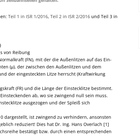
on Seilbahnseilen gehalten.
ilen:
Teil 1 in ISR 1/2016
,
Teil 2 in ISR 2/2016
und Teil 3 in
)
is von Reibung
Normalkraft (FN), mit der die Außenlitzen auf das Ein­
nten (μ), der zwischen den Außenlitzen und dem
der eingesteckten Litze herrscht (Kraftwirkung
skraft (FR) und die Länge der Einstecklitze bestimmt.
 Einsteck­enden ab, wo sie zwingend null sein muss.
Einstecklitze ausgezogen und der Spleiß sich
0 dargestellt, ist zwingend zu verhindern, ansonsten
blich reduziert! Dies hat Dr. Ing. Hans Overlach [1]
suchsreihe bestätigt bzw. durch einen entsprechenden