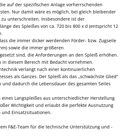
die auf der spezifischen Anlage vorherrschenden
ten. Nur damit wäre es möglich, bei gleich bleibender
 zu unterschreiten. Insbesondere ist der
nge des Spleißes von ca. 720 bis 800 x d (entspricht 12
e.
dass die immer dicker werdenden Förder- bzw. Zugseile
 mm) sowie die immer größeren
esetzt sind, die Anforderungen an den Spleiß erhöhen.
 in diesem Bereich mit Bedacht vornehmen.
ntechnik verlangt nach einer kontinuierlichen
sses als Ganzes. Der Spleiß als das „schwächste Glied“
llen und dadurch die Lebensdauer des gesamten Seiles
eines Langspleißes aus unterschiedlicher Herstellung
roßer Wichtigkeit und erlaubt die perfekte Ausnutzung
und Einsatzsituationen.
inem F&E-Team für die technische Unterstützung und ­