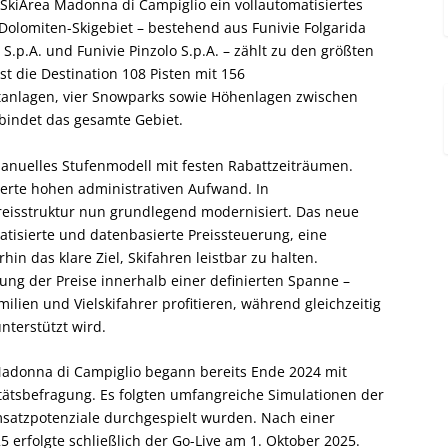
 SkiArea Madonna di Campiglio ein vollautomatisiertes
Dolomiten-Skigebiet – bestehend aus Funivie Folgarida
S.p.A. und Funivie Pinzolo S.p.A. – zählt zu den größten
t die Destination 108 Pisten mit 156
anlagen, vier Snowparks sowie Höhenlagen zwischen
rbindet das gesamte Gebiet.
manuelles Stufenmodell mit festen Rabattzeiträumen.
rderte hohen administrativen Aufwand. In
eisstruktur nun grundlegend modernisiert. Das neue
tisierte und datenbasierte Preissteuerung, eine
in das klare Ziel, Skifahren leistbar zu halten.
sung der Preise innerhalb einer definierten Spanne –
lien und Vielskifahrer profitieren, während gleichzeitig
nterstützt wird.
Madonna di Campiglio
begann bereits Ende 2024 mit
itätsbefragung. Es folgten umfangreiche Simulationen der
msatzpotenziale durchgespielt wurden. Nach einer
rfolgte schließlich der Go-Live am 1. Oktober 2025.