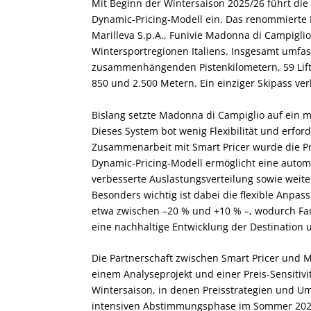
Mit Beginn der Wintersaison 2025/26 führt die
Dynamic-Pricing-Modell ein. Das renommierte 
Marilleva S.p.A., Funivie Madonna di Campiglio 
Wintersportregionen Italiens. Insgesamt umfass
zusammenhängenden Pistenkilometern, 59 Lift
850 und 2.500 Metern. Ein einziger Skipass ve
Bislang setzte Madonna di Campiglio auf ein 
Dieses System bot wenig Flexibilität und erfo
Zusammenarbeit mit Smart Pricer wurde die Pr
Dynamic-Pricing-Modell ermöglicht eine automa
verbesserte Auslastungsverteilung sowie weiterh
Besonders wichtig ist dabei die flexible Anpas
etwa zwischen –20 % und +10 % –, wodurch Fami
eine nachhaltige Entwicklung der Destination u
Die Partnerschaft zwischen Smart Pricer und 
einem Analyseprojekt und einer Preis-Sensitiv
Wintersaison, in denen Preisstrategien und U
intensiven Abstimmungsphase im Sommer 2025 e