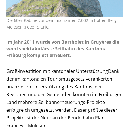
Die 60er-Kabine vor dem markanten 2.002 m hohen Berg
Moléson (Foto: R. Gric)
Im Jahr 2011 wurde von Bartholet in Gruyères die
wohl spektakulärste Seilbahn des Kantons
Fribourg komplett erneuert.
Groß-Investition mit kantonaler UnterstützungDank
der im kantonalen Tourismusgesetz verankerten
finanziellen Unterstützung des Kantons, der
Regionen und der Gemeinden konnten im Freiburger
Land mehrere Seilbahnerneuerungs-Projekte
erfolgreich umgesetzt werden. Daser größte dieser
Projekte ist der Neubau der Pendelbahn Plan-
Francey – Moléson.