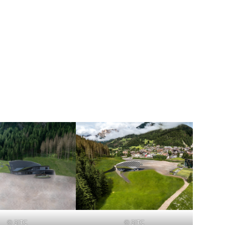
© SITC
© SITC