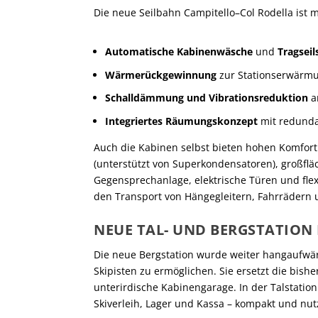
Die neue Seilbahn Campitello–Col Rodella ist m
Automatische Kabinenwäsche
und
Tragsei
Wärmerückgewinnung
zur Stationserwärm
Schalldämmung und Vibrationsreduktion
a
Integriertes Räumungskonzept
mit redunda
Auch die Kabinen selbst bieten hohen Komfort
(unterstützt von Superkondensatoren), großflä
Gegensprechanlage, elektrische Türen und flexi
den Transport von Hängegleitern, Fahrrädern 
NEUE TAL- UND BERGSTATIO
Die neue Bergstation wurde weiter hangaufwär
Skipisten zu ermöglichen. Sie ersetzt die bish
unterirdische Kabinengarage. In der Talstation
Skiverleih, Lager und Kassa – kompakt und nutz