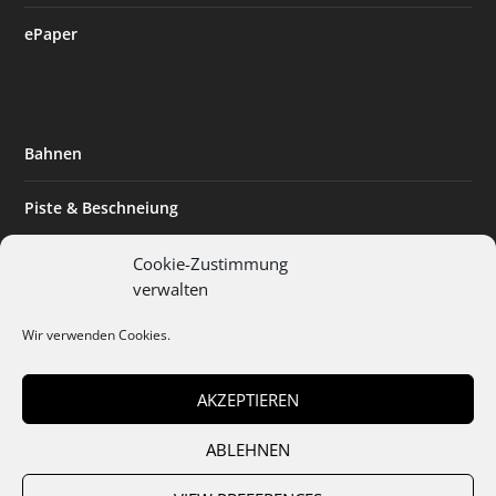
ePaper
Bahnen
Piste & Beschneiung
Tourismus
Cookie-Zustimmung
verwalten
Innovation & Nachhaltigkeit
Wir verwenden Cookies.
Expertise & Technik
AKZEPTIEREN
ABLEHNEN
Team
Abo
Mediadaten
Cookies
Datenschutz
AGB