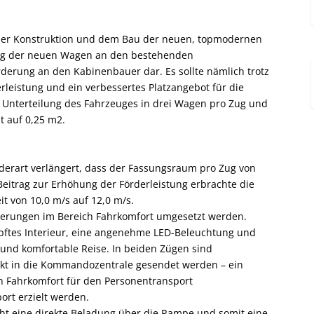
t der Konstruktion und dem Bau der neuen, topmodernen
ung der neuen Wagen an den bestehenden
rderung an den Kabinenbauer dar. Es sollte nämlich trotz
leistung und ein verbessertes Platzangebot für die
h Unterteilung des Fahrzeuges in drei Wagen pro Zug und
t auf 0,25 m2.
derart verlängert, dass der Fassungsraum pro Zug von
Beitrag zur Erhöhung der Förderleistung erbrachte die
 von 10,0 m/s auf 12,0 m/s.
serungen im Bereich Fahrkomfort umgesetzt werden.
mpftes Interieur, eine angenehme LED-Beleuchtung und
e und komfortable Reise. In beiden Zügen sind
irekt in die Kommandozentrale gesendet werden – ein
n Fahrkomfort für den Personentransport
rt erzielt werden.
cht eine direkte Beladung über die Rampe und somit eine