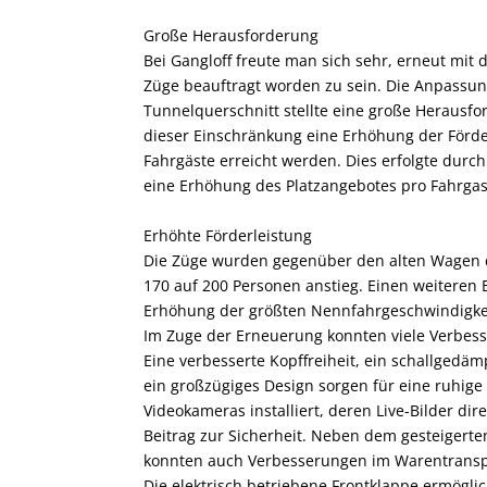
Große Herausforderung
Bei Gangloff freute man sich sehr, erneut mi
Züge beauftragt worden zu sein. Die Anpass
Tunnelquerschnitt stellte eine große Herausfo
dieser Einschränkung eine Erhöhung der Förder
Fahrgäste erreicht werden. Dies erfolgte durc
eine Erhöhung des Platzangebotes pro Fahrgas
Erhöhte Förderleistung
Die Züge wurden gegenüber den alten Wagen 
170 auf 200 Personen anstieg. Einen weiteren 
Erhöhung der größten Nennfahrgeschwindigkeit
Im Zuge der Erneuerung konnten viele Verbes
Eine verbesserte Kopffreiheit, ein schallgedä
ein großzügiges Design sorgen für eine ruhig
Videokameras installiert, deren Live-Bilder d
Beitrag zur Sicherheit. Neben dem gesteigerte
konnten auch Verbesserungen im Warentranspo
Die elektrisch betriebene Frontklappe ermögli