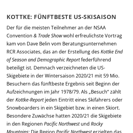
KOTTKE: FÜNFTBESTE US-SKISAISON
Der für die meisten Teilnehmer an der NSAA
Convention
& Trade Show
wohl erfreulichste Vortrag
kam von Dave Belin vom Beratungsunternehmen
RCR Associates, das an der Erstellung des
Kottke End
of Season and Demographic Report
federführend
beteiligt ist
.
Demnach verzeichneten die US-
Skigebiete in der Wintersaison 2020/21 mit 59 Mio.
Besuchern das fünftbeste Ergebnis seit Beginn der
Aufzeichnungen im Jahr 1978/79. Als „Besuch“ zählt
der
Kottke-Report
jeden Eintritt eines Skifahrers oder
Snowboarders in ein Skigebiet bzw. in einen Skiort.
Besondere Zuwächse hatten 2020/21 die Skigebiete
in den Regionen
Pacific Northwest
und
Rocky
Mountains
: Die Region
Pacific Northwest
erzielten das