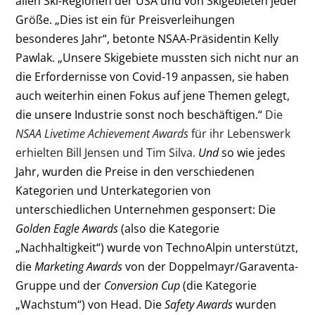
allen Ski-Regionen der USA und von Skigebieten jeder
Größe. „Dies ist ein für Preisverleihungen
besonderes Jahr“, betonte NSAA-Präsidentin Kelly
Pawlak. „Unsere Skigebiete mussten sich nicht nur an
die Erfordernisse von Covid-19 anpassen, sie haben
auch weiterhin einen Fokus auf jene Themen gelegt,
die unsere Industrie sonst noch beschäftigen.“
Die
NSAA Livetime Achievement Awards
für ihr Lebenswerk
erhielten Bill Jensen und Tim Silva.
Und
so wie jedes
Jahr, wurden die Preise in den verschiedenen
Kategorien und Unterkategorien von
unterschiedlichen Unternehmen gesponsert: Die
Golden Eagle Awards
(also die Kategorie
„Nachhaltigkeit“) wurde von TechnoAlpin unterstützt,
die
Marketing Awards
von der Doppelmayr/Garaventa-
Gruppe und der
Conversion Cup
(die Kategorie
„Wachstum“) von Head. Die
Safety Awards
wurden