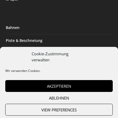
Bahnen
Piste & Beschneiung
Tourismus
Cookie-Zustimmung
verwalten
Innovation & Nachhaltigkeit
Wir verwenden Cookies.
Expertise & Technik
AKZEPTIEREN
ABLEHNEN
Team
Abo
Mediadaten
Cookies
Datenschutz
AGB
VIEW PREFERENCES
Impressum