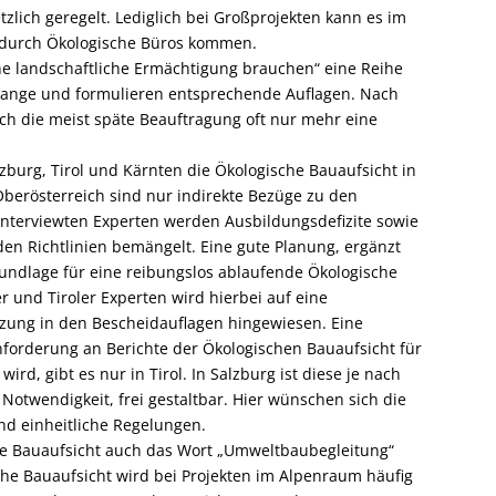
tzlich geregelt. Lediglich bei Großprojekten kann es im
 durch Ökologische Büros kommen.
„eine landschaftliche Ermächtigung brauchen“ eine Reihe
elange und formulieren entsprechende Auflagen. Nach
rch die meist späte Beauftragung oft nur mehr eine
zburg, Tirol und Kärnten die Ökologische Bauaufsicht in
berösterreich sind nur indirekte Bezüge zu den
nterviewten Experten werden Ausbildungsdefizite sowie
n Richtlinien bemängelt. Eine gute Planung, ergänzt
Grundlage für eine reibungslos ablaufende Ökologische
r und Tiroler Experten wird hierbei auf eine
zung in den Bescheidauflagen hingewiesen. Eine
forderung an Berichte der Ökologischen Bauaufsicht für
ird, gibt es nur in Tirol. In Salzburg ist diese je nach
Notwendigkeit, frei gestaltbar. Hier wünschen sich die
nd einheitliche Regelungen.
che Bauaufsicht auch das Wort „Umweltbaubegleitung“
che Bauaufsicht wird bei Projekten im Alpenraum häufig