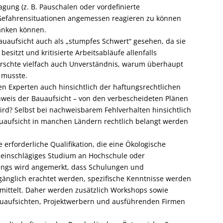
agung (z. B. Pauschalen oder vordefinierte
f Gefahrensituationen angemessen reagieren zu können
änken können.
auaufsicht auch als „stumpfes Schwert“ gesehen, da sie
itzt und kritisierte Arbeitsabläufe allenfalls
rrschte vielfach auch Unverständnis, warum überhaupt
 musste.
en Experten auch hinsichtlich der haftungsrechtlichen
nweis der Bauaufsicht – von den verbescheideten Plänen
d? Selbst bei nachweisbarem Fehlverhalten hinsichtlich
uaufsicht in manchen Ländern rechtlich belangt werden
erforderliche Qualifikation, die eine Ökologische
n einschlägiges Studium an Hochschule oder
rdings wird angemerkt, dass Schulungen und
änglich erachtet werden, spezifische Kenntnisse werden
mittelt. Daher werden zusätzlich Workshops sowie
auaufsichten, Projektwerbern und ausführenden Firmen