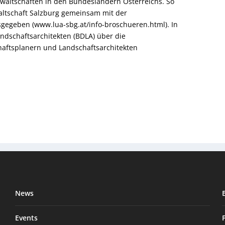
nwaltschaften in den Bundesländern Österreichs. So
ltschaft Salzburg gemeinsam mit der
gegeben (www.lua-sbg.at/info-broschueren.html). In
ndschaftsarchitekten (BDLA) über die
aftsplanern und Landschaftsarchitekten
News
Events