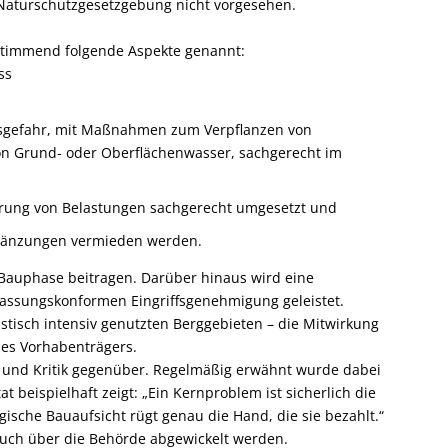
er Naturschutzgesetzgebung nicht vorgesehen.
nstimmend folgende Aspekte genannt:
ss
onsgefahr, mit Maßnahmen zum Verpflanzen von
 von Grund- oder Oberflächenwasser, sachgerecht im
ng von Belastungen sachgerecht umgesetzt und
rgänzungen vermieden werden.
 Bauphase beitragen. Darüber hinaus wird eine
assungskonformen Eingriffsgenehmigung geleistet.
ristisch intensiv genutzten Berggebieten – die Mitwirkung
des Vorhabenträgers.
e und Kritik gegenüber. Regelmäßig erwähnt wurde dabei
 beispielhaft zeigt: „Ein Kernproblem ist sicherlich die
ische Bauaufsicht rügt genau die Hand, die sie bezahlt.“
auch über die Behörde abgewickelt werden.