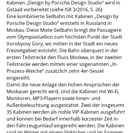
Kabinen „Design by Porsche Design Studio“ wird in
Gstaad vorbereitet (siehe ISR 3/2016, S. 26).
Eine kombinierte Seilbahn mit Kabinen „Design by
Porsche Design Studio“ entsteht in Russland in
Moskau. Diese Mixte-Seilbahn bringt die Passagiere
vom Olympiastadion zum höchsten Punkt der Stadt
Vorobyovy Gory, wo mitten in der Stadt ein neues
Freizeitgebiet entsteht. Die Bahn überquert in der
ersten Teilstrecke den Fluss Moskwa, in der zweiten
Teilstrecke werden mittels einer sogenannten „In-
Prozess-Weiche“ zusätzlich zehn 4er-Sessel
eingereiht.
Damit die neue Anlage den hohen Ansprüchen der
Moskauer gerecht wird, sind die Kabinen mit Wi-Fi,
Monitoren, MP3-Playern sowie Innen- und
Außenbeleuchtung ausgestattet. Zwei der insgesamt
35 Kabinen werden als noble VIP-Kabinen ausgeführt
und können bei Bedarf innerhalb kürzester Zeit in
den Fahrzeugumlauf eingereiht werden. Die Kabinen
sind im Winter mit einem Skiköcher und im Sommer