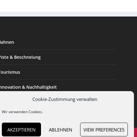
Bahnen
Piste & Beschneiung
Tourismus
Innovation & Nachhaltigkeit
Cookie-Zustimmung verwalten
Expertise & Technik
Wir verwenden Cookies.
AKZEPTIEREN
ABLEHNEN
VIEW PREFERENCES
en
Cookies
Datenschutz
AGB
Impressum