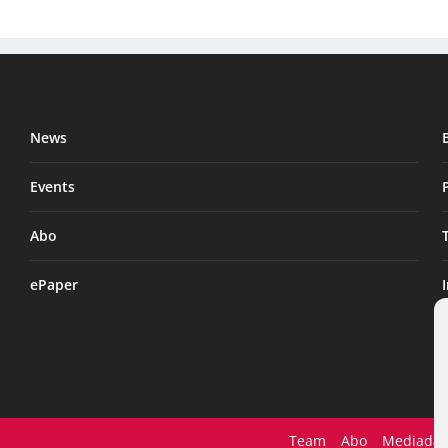
News
Events
Abo
ePaper
Team
Abo
Mediadat