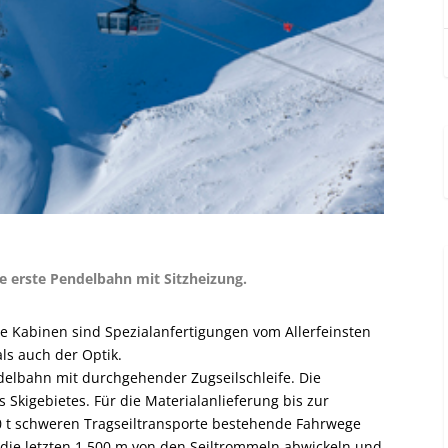
ie erste Pendelbahn mit Sitzheizung.
e Kabinen sind Spezialanfertigungen vom Allerfeinsten
als auch der Optik.
ndelbahn mit durchgehender Zugseilschleife. Die
s Skigebietes. Für die Materialanlieferung bis zur
0 t schweren Tragseiltransporte bestehende Fahrwege
 die letzten 1.500 m von den Seiltrommeln abwickeln und