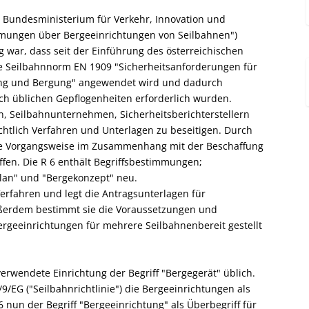
e Bundesministerium für Verkehr, Innovation und
immungen über Bergeeinrichtungen von Seilbahnen")
g war, dass seit der Einführung des österreichischen
he Seilbahnnorm EN 1909 "Sicherheitsanforderungen für
ng und Bergung" angewendet wird und dadurch
h üblichen Gepflogenheiten erforderlich wurden.
, Seilbahnunternehmen, Sicherheitsberichterstellern
htlich Verfahren und Unterlagen zu beseitigen. Durch
iche Vorgangsweise im Zusammenhang mit der Beschaffung
en. Die R 6 enthält Begriffsbestimmungen;
plan" und "Bergekonzept" neu.
erfahren und legt die Antragsunterlagen für
ßerdem bestimmt sie die Voraussetzungen und
ergeeinrichtungen für mehrere Seilbahnenbereit gestellt
erwendete Einrichtung der Begriff "Bergegerät" üblich.
/EG ("Seilbahnrichtlinie") die Bergeeinrichtungen als
6 nun der Begriff "Bergeeinrichtung" als Überbegriff für