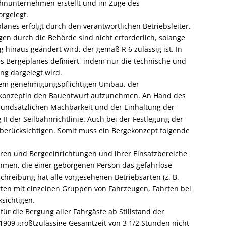
hnunternehmen erstellt und im Zuge des
rgelegt.
lanes erfolgt durch den verantwortlichen Betriebsleiter.
en durch die Behörde sind nicht erforderlich, solange
hinaus geändert wird, der gemäß R 6 zulässig ist. In
es Bergeplanes definiert, indem nur die technische und
ng dargelegt wird.
nem genehmigungspflichtigen Umbau, der
gekonzeptin den Bauentwurf aufzunehmen. An Hand des
rundsätzlichen Machbarkeit und der Einhaltung der
der Seilbahnrichtlinie. Auch bei der Festlegung der
 berücksichtigen. Somit muss ein Bergekonzept folgende
ren und Bergeeinrichtungen und ihrer Einsatzbereiche
hmen, die einer geborgenen Person das gefahrlose
chreibung hat alle vorgesehenen Betriebsarten (z. B.
ten mit einzelnen Gruppen von Fahrzeugen, Fahrten bei
sichtigen.
für die Bergung aller Fahrgäste ab Stillstand der
1909 größtzulässige Gesamtzeit von 3 1/2 Stunden nicht