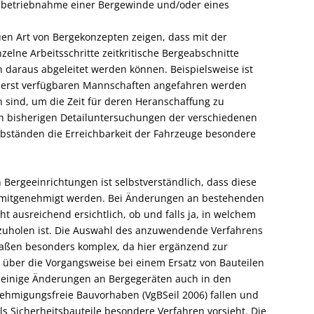
"Inbetriebnahme einer Bergewinde und/oder eines
en Art von Bergekonzepten zeigen, dass mit der
nzelne Arbeitsschritte zeitkritische Bergeabschnitte
 daraus abgeleitet werden können. Beispielsweise ist
 zuerst verfügbaren Mannschaften angefahren werden
 sind, um die Zeit für deren Heranschaffung zu
en bisherigen Detailuntersuchungen der verschiedenen
abständen die Erreichbarkeit der Fahrzeuge besondere
 Bergeeinrichtungen ist selbstverständlich, dass diese
n mitgenehmigt werden. Bei Änderungen an bestehenden
ht ausreichend ersichtlich, ob und falls ja, in welchem
zuholen ist. Die Auswahl des anzuwendende Verfahrens
aßen besonders komplex, da hier ergänzend zur
über die Vorgangsweise bei einem Ersatz von Bauteilen
 einige Änderungen an Bergegeräten auch in den
hmigungsfreie Bauvorhaben (VgBSeil 2006) fallen und
ls Sicherheitsbauteile besondere Verfahren vorsieht. Die