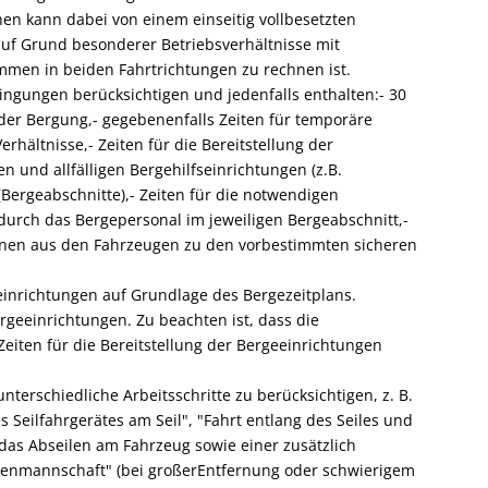
en kann dabei von einem einseitig vollbesetzten
auf Grund besonderer Betriebsverhältnisse mit
mmen in beiden Fahrtrichtungen zu rechnen ist.
ngungen berücksichtigen und jedenfalls enthalten:- 30
der Bergung,- gegebenenfalls Zeiten für temporäre
hältnisse,- Zeiten für die Bereitstellung der
und allfälligen Bergehilfseinrichtungen (z.B.
(Bergeabschnitte),- Zeiten für die notwendigen
 durch das Bergepersonal im jeweiligen Bergeabschnitt,-
sonen aus den Fahrzeugen zu den vorbestimmten sicheren
einrichtungen auf Grundlage des Bergezeitplans.
rgeeinrichtungen. Zu beachten ist, dass die
Zeiten für die Bereitstellung der Bergeeinrichtungen
terschiedliche Arbeitsschritte zu berücksichtigen, z. B.
 Seilfahrgerätes am Seil", "Fahrt entlang des Seiles und
das Abseilen am Fahrzeug sowie einer zusätzlich
odenmannschaft" (bei großerEntfernung oder schwierigem