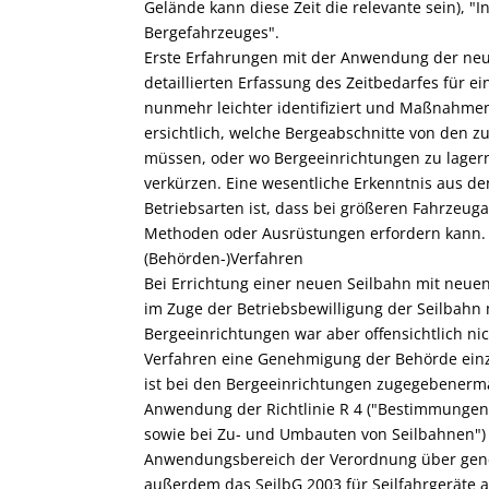
Gelände kann diese Zeit die relevante sein), 
Bergefahrzeuges".
Erste Erfahrungen mit der Anwendung der neu
detaillierten Erfassung des Zeitbedarfes für ei
nunmehr leichter identifiziert und Maßnahmen
ersichtlich, welche Bergeabschnitte von den
müssen, oder wo Bergeeinrichtungen zu lagern
verkürzen. Eine wesentliche Erkenntnis aus d
Betriebsarten ist, dass bei größeren Fahrzeug
Methoden oder Ausrüstungen erfordern kann.
(Behörden-)Verfahren
Bei Errichtung einer neuen Seilbahn mit neuen
im Zuge der Betriebsbewilligung der Seilbah
Bergeeinrichtungen war aber offensichtlich nic
Verfahren eine Genehmigung der Behörde ein
ist bei den Bergeeinrichtungen zugegebenerm
Anwendung der Richtlinie R 4 ("Bestimmungen 
sowie bei Zu- und Umbauten von Seilbahnen")
Anwendungsbereich der Verordnung über gene
außerdem das SeilbG 2003 für Seilfahrgeräte a