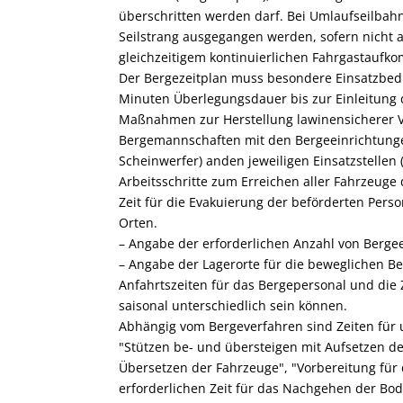
überschritten werden darf. Bei Umlaufseilbahn
Seilstrang ausgegangen werden, sofern nicht 
gleichzeitigem kontinuierlichen Fahrgastaufko
Der Bergezeitplan muss besondere Einsatzbedi
Minuten Überlegungsdauer bis zur Einleitung 
Maßnahmen zur Herstellung lawinensicherer Ver
Bergemannschaften mit den Bergeeinrichtungen 
Scheinwerfer) anden jeweiligen Einsatzstellen 
Arbeitsschritte zum Erreichen aller Fahrzeuge
Zeit für die Evakuierung der beförderten Per
Orten.
– Angabe der erforderlichen Anzahl von Berge
– Angabe der Lagerorte für die beweglichen Be
Anfahrtszeiten für das Bergepersonal und die 
saisonal unterschiedlich sein können.
Abhängig vom Bergeverfahren sind Zeiten für un
"Stützen be- und übersteigen mit Aufsetzen des
Übersetzen der Fahrzeuge", "Vorbereitung für 
erforderlichen Zeit für das Nachgehen der B