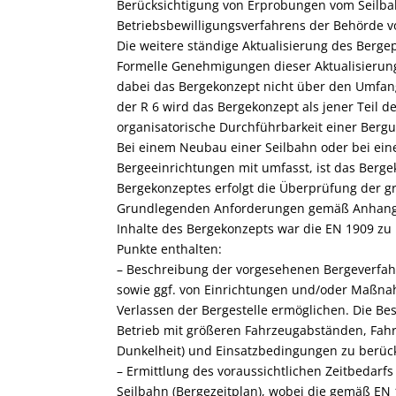
Berücksichtigung von Erprobungen vom Seilba
Betriebsbewilligungsverfahrens der Behörde vo
Die weitere ständige Aktualisierung des Bergep
Formelle Genehmigungen dieser Aktualisierung
dabei das Bergekonzept nicht über den Umfang 
der R 6 wird das Bergekonzept als jener Teil d
organisatorische Durchführbarkeit einer Bergu
Bei einem Neubau einer Seilbahn oder bei ei
Bergeeinrichtungen mit umfasst, ist das Ber
Bergekonzeptes erfolgt die Überprüfung der g
Grundlegenden Anforderungen gemäß Anhang II 
Inhalte des Bergekonzepts war die EN 1909 zu
Punkte enthalten:
– Beschreibung der vorgesehenen Bergeverfah
sowie ggf. von Einrichtungen und/oder Maßna
Verlassen der Bergestelle ermöglichen. Die Bes
Betrieb mit größeren Fahrzeugabständen, Fahr
Dunkelheit) und Einsatzbedingungen zu berück
– Ermittlung des voraussichtlichen Zeitbedarfs 
Seilbahn (Bergezeitplan), wobei die gemäß EN 