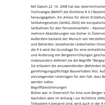
Mit Datum 22. 10. 2008 hat das österreichisch
Technologie (BMVIT) die Richtlinie R 6 ("Best
herausgegeben. Ein Anlass für deren Erstellun
Seilbahngesetzes (SeilbG 2003) die europäisc
Seilbahnen für den Personenverkehr – Räumu
mehrere Abänderungen von bisher in Österreic
Außerdem bestand der Wunsch von Herstellern
und Behörden, bestehende Unklarheiten hinsic
die R 6 wird die Grundlage für eine einheitl
und Änderung von Bergeeinrichtungen geschaff
insbesondere definiert sie die Begriffe "Berge
Sie erläutert die anzuwendenden (Behörden-)V
genehmigungspflichtige Bauvorhaben fest. Au
vorzulegenden Unterlagen für den Fall, dass B
werden sollen.
Begriffsbestimmungen
Bisher war in Österreich für eine zum Bergen v
Nachdem aber im Anhang I zur Richtlinie 2000/9
Teilsystem 6 benannt sind, wird auch in der R 