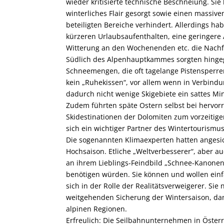
wieder kritisierte technische Beschneiung. Sie
winterliches Flair gesorgt sowie einen massiv
beteiligten Bereiche verhindert. Allerdings h
kürzeren Urlaubsaufenthalten, eine geringere 
Witterung an den Wochenenden etc. die Nach
Südlich des Alpenhauptkammes sorgten hingeg
Schneemengen, die oft tagelange Pistensperren 
kein „Ruhekissen“, vor allem wenn in Verbind
dadurch nicht wenige Skigebiete ein sattes M
Zudem führten späte Ostern selbst bei hervor
Skidestinationen der Dolomiten zum vorzeitige
sich ein wichtiger Partner des Wintertourismu
Die sogenannten Klimaexperten hatten angesi
Hochsaison. Etliche „Weltverbesserer“, aber 
an ihrem Lieblings-Feindbild „Schnee-Kanonen“
benötigen würden. Sie können und wollen einfa
sich in der Rolle der Realitätsverweigerer. Si
weitgehenden Sicherung der Wintersaison, dam
alpinen Regionen.
Erfreulich: Die Seilbahnunternehmen in Österr