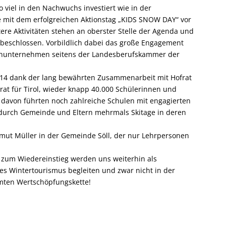
 viel in den Nachwuchs investiert wie in der
e mit dem erfolgreichen Aktionstag „KIDS SNOW DAY“ vor
re Aktivitäten stehen an oberster Stelle der Agenda und
s beschlossen. Vorbildlich dabei das große Engagement
ahnunternehmen seitens der Landesberufskammer der
/14 dank der lang bewährten Zusammenarbeit mit Hofrat
t für Tirol, wieder knapp 40.000 Schülerinnen und
 davon führten noch zahlreiche Schulen mit engagierten
durch Gemeinde und Eltern mehrmals Skitage in deren
lmut Müller in der Gemeinde Söll, der nur Lehrpersonen
zum Wiedereinstieg werden uns weiterhin als
 Wintertourismus begleiten und zwar nicht in der
amten Wertschöpfungskette!