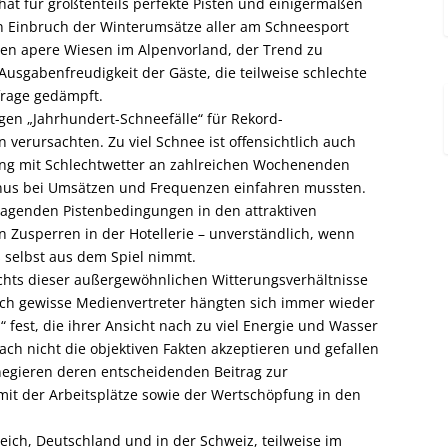
 hat für größtenteils perfekte Pisten und einigermaßen
en Einbruch der Winterumsätze aller am Schneesport
aben apere Wiesen im Alpenvorland, der Trend zu
Ausgabenfreudigkeit der Gäste, die teilweise schlechte
frage gedämpft.
en „Jahrhundert-Schneefälle“ für Rekord-
verursachten. Zu viel Schnee ist offensichtlich auch
ung mit Schlechtwetter an zahlreichen Wochenenden
inus bei Umsätzen und Frequenzen einfahren mussten.
ragenden Pistenbedingungen in den attraktiven
n Zusperren in der Hotellerie – unverständlich, wenn
s selbst aus dem Spiel nimmt.
chts dieser außergewöhnlichen Witterungsverhältnisse
auch gewisse Medienvertreter hängten sich immer wieder
 fest, die ihrer Ansicht nach zu viel Energie und Wasser
ch nicht die objektiven Fakten akzeptieren und gefallen
e negieren deren entscheidenden Beitrag zur
it der Arbeitsplätze sowie der Wertschöpfung in den
eich, Deutschland und in der Schweiz, teilweise im