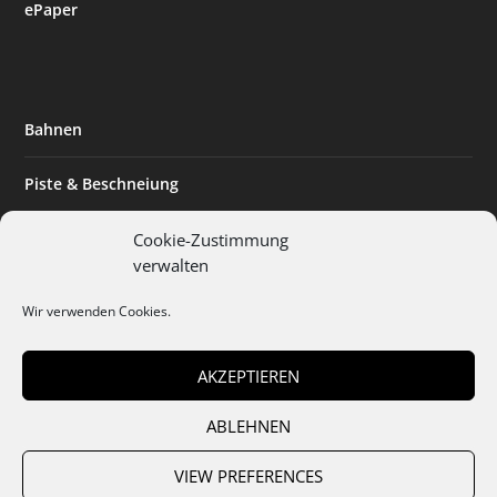
ePaper
Bahnen
Piste & Beschneiung
Tourismus
Cookie-Zustimmung
verwalten
Innovation & Nachhaltigkeit
Wir verwenden Cookies.
Expertise & Technik
AKZEPTIEREN
ABLEHNEN
Team
Abo
Mediadaten
Cookies
Datenschutz
AGB
VIEW PREFERENCES
Impressum