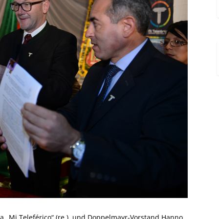
ma „Mi Teleférico“ (re.), und Doppelmayr-Vorstand Hanno