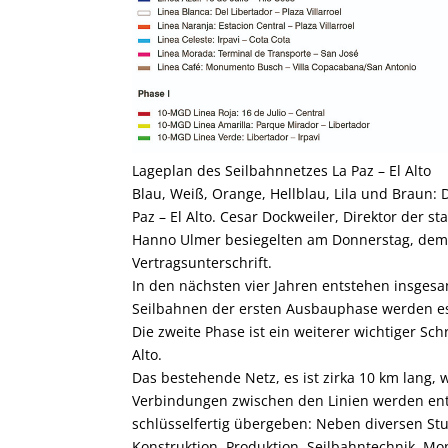
Lageplan des Seilbahnnetzes La Paz – El Alto
Blau, Weiß, Orange, Hellblau, Lila und Braun: 
Paz – El Alto. ­Cesar Dockweiler, Direktor der 
Hanno Ulmer besiegelten am Donnerstag, dem 5
Vertragsunterschrift.
In den nächsten vier Jahren entstehen insgesam
Seilbahnen der ersten Ausbauphase werden e
Die zweite Phase ist ein weiterer wichtiger Schr
Alto.
Das bestehende Netz, es ist zirka 10 km lang, 
Verbindungen zwischen den Linien werden ent
schlüsselfertig übergeben: Neben diversen St
Kons­truktion, Produktion, Seilbahntechnik, Mo