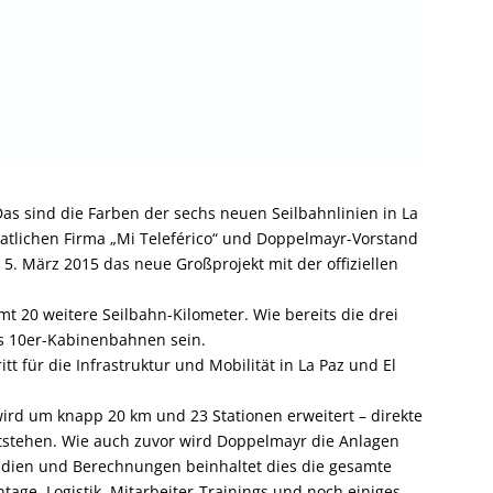
Das sind die Farben der sechs neuen Seilbahnlinien in La
staatlichen Firma „Mi Teleférico“ und Doppelmayr-Vorstand
. März 2015 das neue Großprojekt mit der offiziellen
t 20 weitere Seilbahn-Kilometer. Wie bereits die drei
s 10er-Kabinenbahnen sein.
itt für die Infrastruktur und Mobilität in La Paz und El
wird um knapp 20 km und 23 Stationen erweitert – direkte
stehen. Wie auch zuvor wird Doppelmayr die Anlagen
udien und Berechnungen beinhaltet dies die gesamte
ntage, Logistik, Mitarbeiter-Trainings und noch einiges