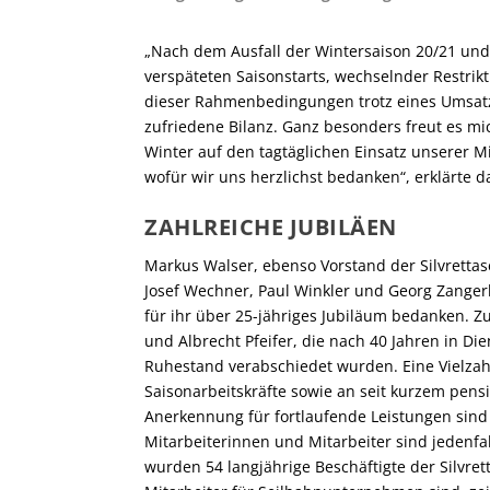
„Nach dem Ausfall der Wintersaison 20/21 un
verspäteten Saisonstarts, wechselnder Restrik
dieser Rahmenbedingungen trotz eines Umsatz
zufriedene Bilanz. Ganz besonders freut es mi
Winter auf den tagtäglichen Einsatz unserer M
wofür wir uns herzlichst bedanken“, erklärte d
ZAHLREICHE JUBILÄEN
Markus Walser, ebenso Vorstand der Silvrettase
Josef Wechner, Paul Winkler und Georg Zangerl
für ihr über 25-jähriges Jubiläum bedanken. Z
und Albrecht Pfeifer, die nach 40 Jahren in Di
Ruhestand verabschiedet wurden. Eine Vielzahl
Saisonarbeitskräfte sowie an seit kurzem pens
Anerkennung für fortlaufende Leistungen sind d
Mitarbeiterinnen und Mitarbeiter sind jedenfal
wurden 54 langjährige Beschäftigte der Silvret