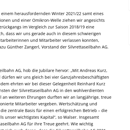
d einem herausfordernden Winter 2021/22 samt eines
tionen und einer Omikron-Welle ziehen wir angesichts
rückgangs im Vergleich zur Saison 2018/19 eine
ch, dass wir uns gerade auch in diesem schwierigen
itarbeiterinnen und Mitarbeiter verlassen konnten,
azu Günther Zangerl, Vorstand der Silvrettaseilbahn AG.
ilbahn AG, hob die Jubilare hervor: „Mit Andreas Kurz,
 dürfen wir uns gleich bei vier Ganzjahresbeschäftigten
udem ehrten wir bei dieser Gelegenheit Reinhard Kurz
ensten der Silvrettaseilbahn AG in den wohlverdienten
 an weiteren Ehrungen durften wir an langjährige, treue
ionierte Mitarbeiter vergeben. Wertschätzung und
ie zentrale Basis für einen erfolgreichen Betrieb – die
ls unser wichtigstes Kapital“, so Walser. Insgesamt
taseilbahn AG für ihre Treue geehrt. Wie wichtig