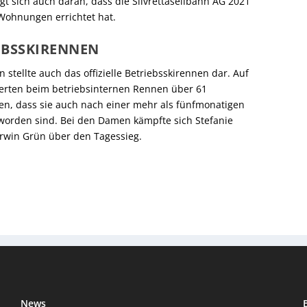
gt sich auch daran, dass die Silvrettaseilbahn AG 2021
Wohnungen errichtet hat.
EBSSKIRENNEN
n stellte auch das offizielle Betriebsskirennen dar. Auf
iferten beim betriebsinternen Rennen über 61
ten, dass sie auch nach einer mehr als fünfmonatigen
worden sind. Bei den Damen kämpfte sich Stefanie
 Erwin Grün über den Tagessieg.
News