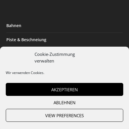
Bahnen
Piste & Beschneiung
Tourismus
Cookie-Zustimmung
verwalten
Innovation & Nachhaltigkeit
Wir verwenden Cookies.
Expertise & Technik
AKZEPTIEREN
ABLEHNEN
Team
Abo
Mediadaten
Cookies
Datenschutz
AGB
VIEW PREFERENCES
Impressum