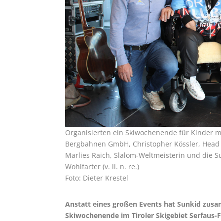
Organisierten ein Skiwochenende für Kinder mi
Bergbahnen GmbH, Christopher Kössler, Head o
Marlies Raich, Slalom-Weltmeisterin und die 
Wohlfarter (v. li. n. re.)
Foto: Dieter Krestel
Anstatt eines großen Events hat Sunkid zusa
Skiwochenende im Tiroler Skigebiet Serfaus-Fi