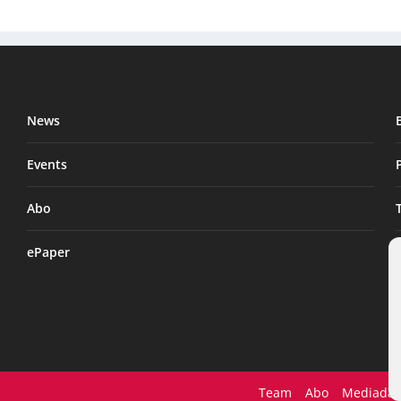
News
Events
Abo
ePaper
Team
Abo
Mediadat