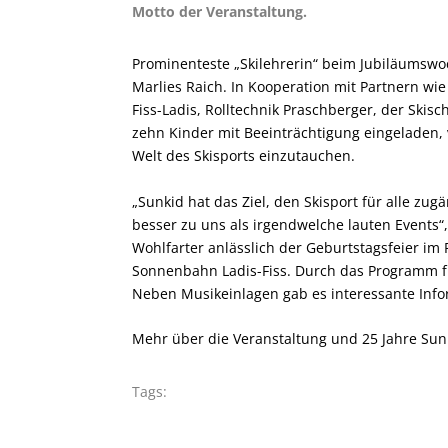
Motto der Veranstaltung.
Prominenteste „Skilehrerin“ beim Jubiläumsw
Marlies Raich. In Kooperation mit Partnern wi
Fiss-Ladis, Rolltechnik Praschberger, der Ski
zehn Kinder mit Beeinträchtigung eingeladen, v
Welt des Skisports einzutauchen.
„Sunkid hat das Ziel, den Skisport für alle zu
besser zu uns als irgendwelche lauten Events“
Wohlfarter anlässlich der Geburtstagsfeier im
Sonnenbahn Ladis-Fiss. Durch das Programm füh
Neben Musikeinlagen gab es interessante Info
Mehr über die Veranstaltung und 25 Jahre Sunk
Tags: