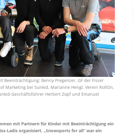
t Beeinträchtigung: Benny Pregenzer, GF der Fisser
f Marketing bei Sunkid, Marianne Hengl, Verein RollOn,
Sunkid-Geschäftsführer Herbert Zopf und Emanuel
mmen mit Partnern für Kinder mit Beeinträchtigung ein
ss-Ladis organisiert. „Snowsports for all“ war ein