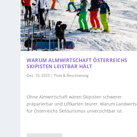
WARUM ALMWIRTSCHAFT ÖSTERREICHS
SKIPISTEN LEISTBAR HÄLT
Dez. 10, 2025
|
Piste & Beschneiung
Ohne Almwirtschaft wären Skipisten schwerer
präparierbar und Liftkarten teurer. Warum Landwirts
für Österreichs Skitourismus unverzichtbar ist.