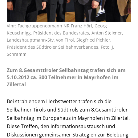
Vlnr: Fachgruppenobmann NR Franz Hörl, Georg
Keuschnigg, Präsident des Bundesrates, Anton Steixner,
Landeshauptmann-Stv. von Tirol, Siegfried Pichler,
Präsident des Südtiroler Seilbahnverbandes. Foto: J.
Schramm
Zum 8.Gesamttiroler Seilbahntag trafen sich am
5.10.2012 ca. 300 Teilnehmer in Mayrhofen im
Zillertal
Bei strahlendem Herbstwetter trafen sich die
Seilbahner Tirols und Südtirols zum 8.Gesamttiroler
Seilbahntag im Europahaus in Mayrhofen im Zillertal.
Diese Treffen, den Informationsaustausch und
Diskussionen gemeinsamer Strategien zur Belebung